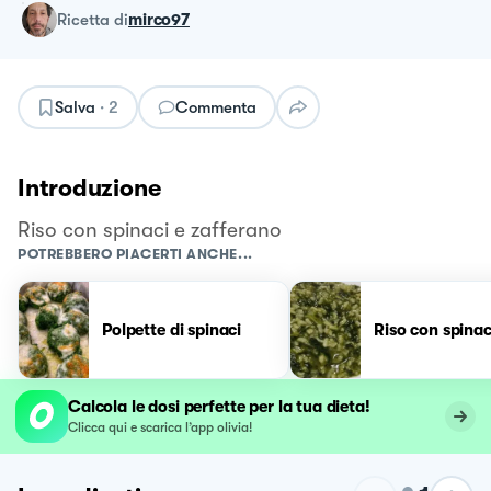
ricetta
di
mirco97
Salva
·
2
Commenta
Introduzione
Riso con spinaci e zafferano
POTREBBERO PIACERTI ANCHE...
Polpette di spinaci
Riso con spinac
Calcola le dosi perfette per la tua dieta!
Clicca qui e scarica l’app olivia!