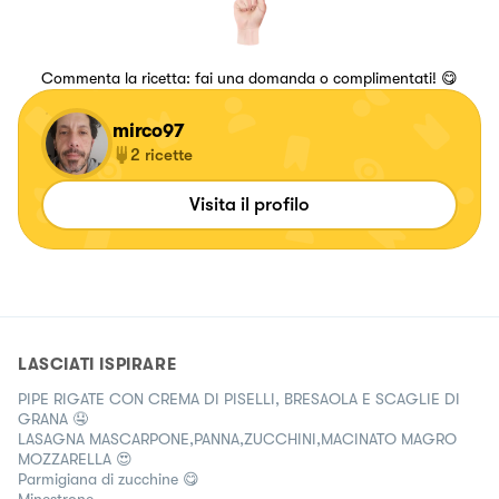
Commenta la ricetta: fai una domanda o complimentati! 😋
mirco97
2
ricette
Visita il profilo
LASCIATI ISPIRARE
PIPE RIGATE CON CREMA DI PISELLI, BRESAOLA E SCAGLIE DI
GRANA 🤤
LASAGNA MASCARPONE,PANNA,ZUCCHINI,MACINATO MAGRO
MOZZARELLA 😍
Parmigiana di zucchine 😋
Minestrone