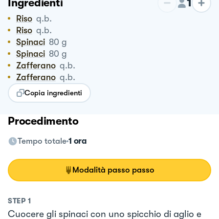
1
Ingredienti
Riso
q.b.
Riso
q.b.
Spinaci
80
g
Spinaci
80
g
Zafferano
q.b.
Zafferano
q.b.
Copia ingredienti
Procedimento
Tempo totale
1 ora
Modalità passo passo
STEP
1
Cuocere gli spinaci con uno spicchio di aglio e