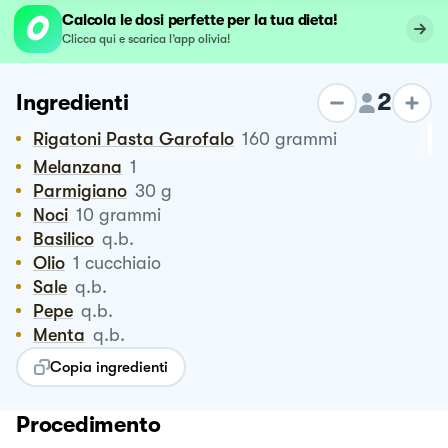
pomodorini
Calcola le dosi perfette per la tua dieta!
Clicca qui e scarica l’app olivia!
2
Ingredienti
Rigatoni Pasta Garofalo
160
grammi
Melanzana
1
Parmigiano
30
g
Noci
10
grammi
Basilico
q.b.
Olio
1
cucchiaio
Sale
q.b.
Pepe
q.b.
Menta
q.b.
Copia ingredienti
Procedimento