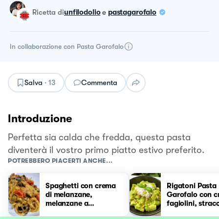
ricetta
di
unfilodolio
e
pastagarofalo
In collaborazione con
Pasta Garofalo
Salva
·
13
Commenta
Introduzione
Perfetta sia calda che fredda, questa pasta
diventerà il vostro primo piatto estivo preferito.
POTREBBERO PIACERTI ANCHE...
Spaghetti con crema
Rigatoni Pasta
di melanzane,
Garofalo con c
melanzane a
fagiolini, strac
funghetto e
e noci