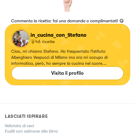
Commenta la ricetta: fai una domanda o complimentati! 😋
in_cucina_con_Stefano
46
ricette
Ciao, mi chiamo Stefano. Ho frequentato l'Istituto
Alberghiero Vespucci di Milano ma ora mi occupo di
informatica, però, ho sempre la cucina nel cuore.
Recentemente ho scritto questa frase ..."voglio essere libero
Visita il profilo
di fare, creare e sperimentare. Questa è la mia idea di
cucina" 😉😊
LASCIATI ISPIRARE
Vellutata di ceci
Fusilli con salmone alla birra