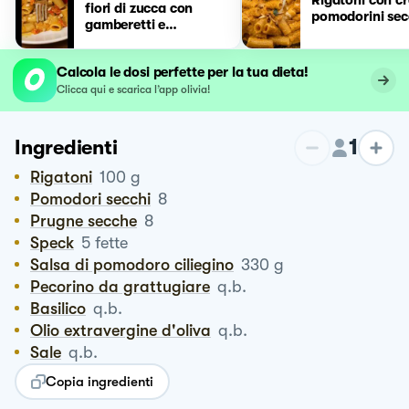
fiori di zucca con
pomodorini sec
gamberetti e
pomodorini
Calcola le dosi perfette per la tua dieta!
Clicca qui e scarica l’app olivia!
1
Ingredienti
Rigatoni
100
g
Pomodori secchi
8
Prugne secche
8
Speck
5
fette
Salsa di pomodoro ciliegino
330
g
Pecorino da grattugiare
q.b.
Basilico
q.b.
Olio extravergine d'oliva
q.b.
Sale
q.b.
Copia ingredienti