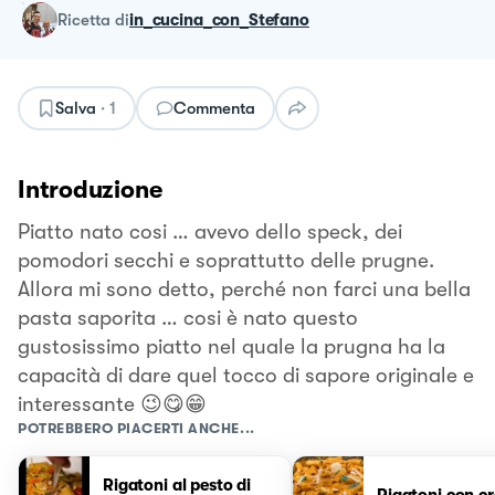
ricetta
di
in_cucina_con_Stefano
Salva
·
1
Commenta
Introduzione
Piatto nato cosi … avevo dello speck, dei
pomodori secchi e soprattutto delle prugne.
Allora mi sono detto, perché non farci una bella
pasta saporita … cosi è nato questo
gustosissimo piatto nel quale la prugna ha la
capacità di dare quel tocco di sapore originale e
interessante 😉😋😁
POTREBBERO PIACERTI ANCHE...
Rigatoni al pesto di
Rigatoni con c