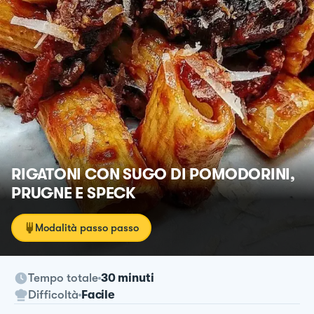
RIGATONI CON SUGO DI POMODORINI,
PRUGNE E SPECK
Modalità passo passo
Tempo totale
30 minuti
Difficoltà
Facile