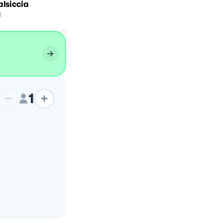
alsiccia
salsiccia caciocavallo
a
1