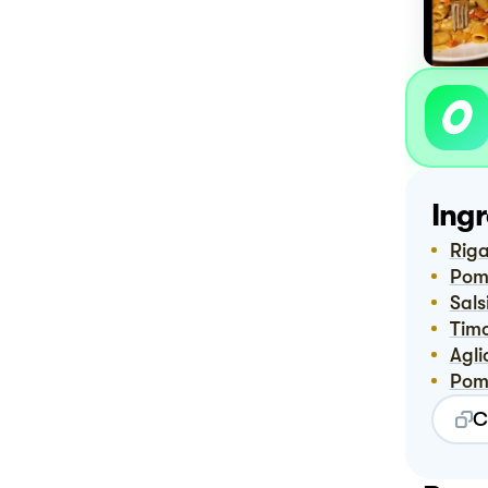
Ingr
Rig
Pom
Sal
Tim
Agli
Pom
C