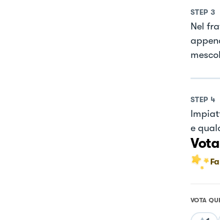
STEP
3
Nel fr
appena
mescol
STEP
4
Impiat
e qual
Vota
Fa
VOTA QU