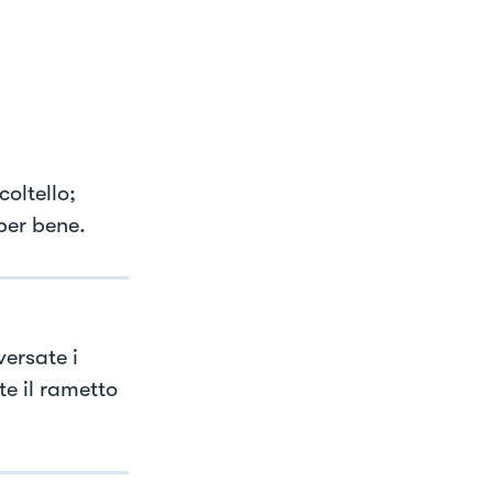
coltello;
 per bene.
versate i
e il rametto