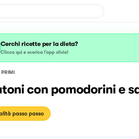
Cerchi ricette per la dieta?
Clicca qui e scarica l’app olivia!
PRIMI
toni con pomodorini e sa
lità passo passo