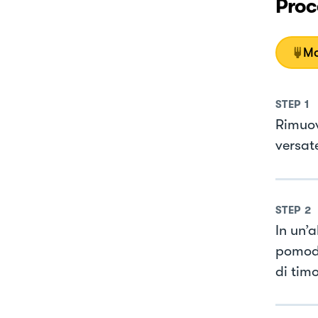
Proc
Mo
STEP
1
Rimuove
versate
STEP
2
In un’a
pomodo
di tim