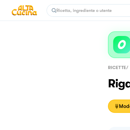
RICETTE
/
Riga
Moda