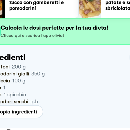
zucca con gamberetti e
patate e s
pomodorini
sbriciolat
Calcola le dosi perfette per la tua dieta!
Clicca qui e scarica l’app olivia!
edienti
atoni
200
g
odorini gialli
350
g
siccia
100
g
o
1
o
1
spicchio
odori secchi
q.b.
opia ingredienti