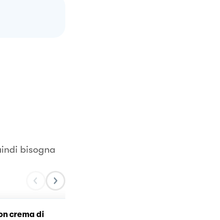
uindi bisogna
on crema di
Rigatoni con zucca