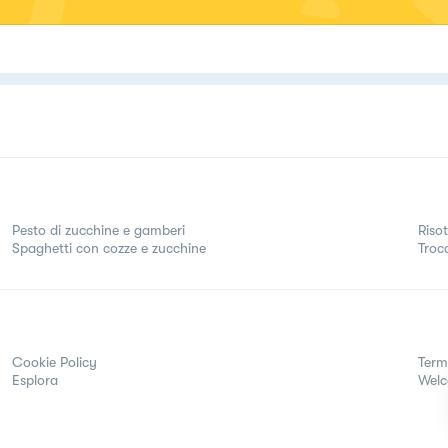
Pesto di zucchine e gamberi
Riso
Spaghetti con cozze e zucchine
Troc
Cookie Policy
Term
Esplora
Wel