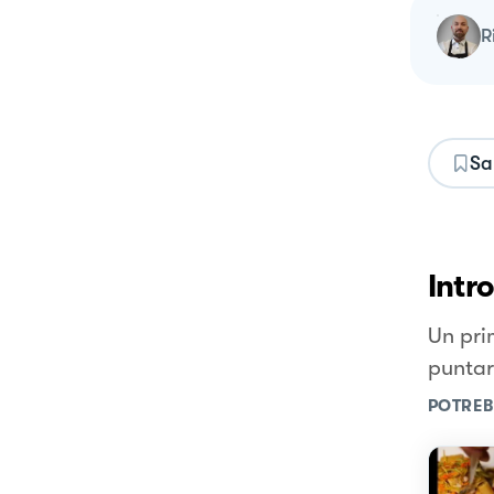
Sa
Intr
Un pri
puntar
POTREB