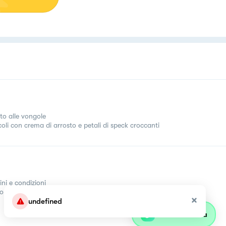
tto alle vongole
coli con crema di arrosto e petali di speck croccanti
ini e condizioni
come
undefined
Parla con olivia