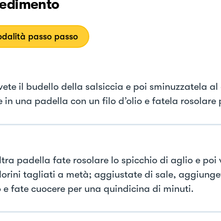
edimento
dalità passo passo
te il budello della salsiccia e poi sminuzzatela al 
 in una padella con un filo d’olio e fatela rosolare
ltra padella fate rosolare lo spicchio di aglio e poi 
rini tagliati a metà; aggiustate di sale, aggiunget
o e fate cuocere per una quindicina di minuti.