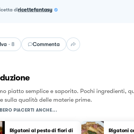
ricetta
di
ricettefantasy
lva
·
8
Commenta
oduzione
mo piatto semplice e saporito. Pochi ingredienti, q
e sulla qualità delle materie prime.
BERO PIACERTI ANCHE...
Rigatoni al pesto di fiori di
Rigatoni c