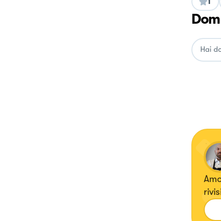
1
Doma
Amo 
rivi
abbi