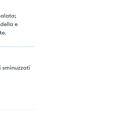
salata;
della e
te.
i sminuzzati