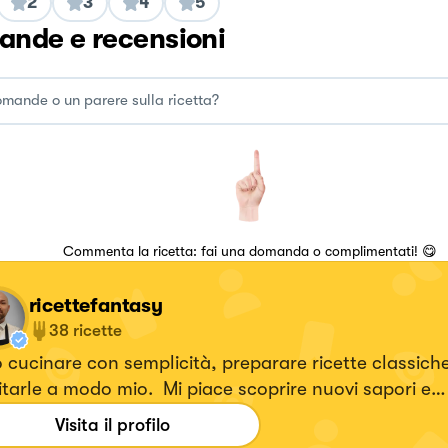
2
3
4
5
nde e recensioni
Commenta la ricetta: fai una domanda o complimentati! 😋
ricettefantasy
38
ricette
cucinare con semplicità, preparare ricette classich
sitarle a modo mio. Mi piace scoprire nuovi sapori e
namenti, la fantasia è la chiave magica di questo m
Visita il profilo