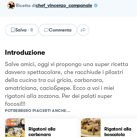
ricetta
di
chef_vincenzo_campanale
Salva
·
8
Commenta
Introduzione
Salve amici, oggi vi propongo una super ricetta
davvero spettacolare, che racchiude i pilastri
della cucina tra cui gricia, carbonara,
amatriciana, cacio&pepe. Ecco a voi i miei
rigatoni alla zozzona. Per dei palati super
focosi!!!
POTREBBERO PIACERTI ANCHE...
Rigatoni alla
Rigatoni alla
carbonara
boscaiola