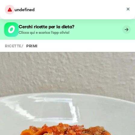
undefined
Cerchi ricette per la dieta?
Clicca qui e scarica l’app olivia!
RICETTE
/
PRIMI