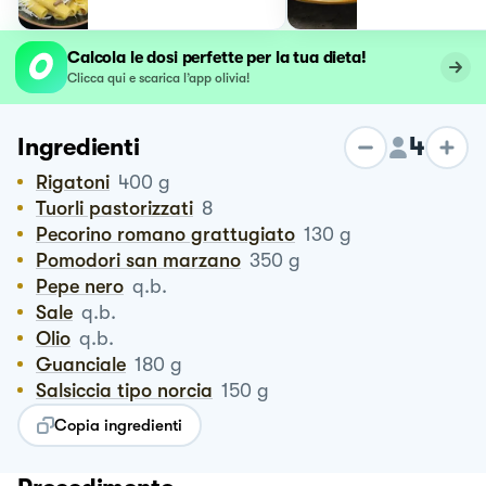
Calcola le dosi perfette per la tua dieta!
Clicca qui e scarica l’app olivia!
4
Ingredienti
Rigatoni
400
g
Tuorli pastorizzati
8
Pecorino romano grattugiato
130
g
Pomodori san marzano
350
g
Pepe nero
q.b.
Sale
q.b.
Olio
q.b.
Guanciale
180
g
Salsiccia tipo norcia
150
g
Copia ingredienti