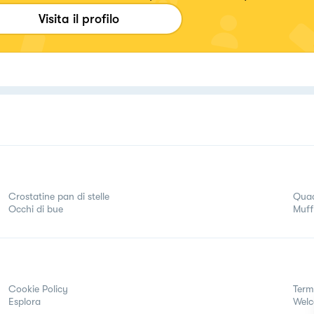
ttarsi in cucina con ricette classiche e quasi sempre 
Visita il profilo
dizione campana, ma che ama soprattutto mangiare
e. Ho tre vizietti culinari: amo contaminare e trasf
tte classiche e farle a modo mio; tra dolce e salato p
re il salato e tra primi e secondi piatti amo i primi e 
icolare la pasta. Chest è ...
Crostatine pan di stelle
Quad
Occhi di bue
Muff
Cookie Policy
Term
Esplora
Wel