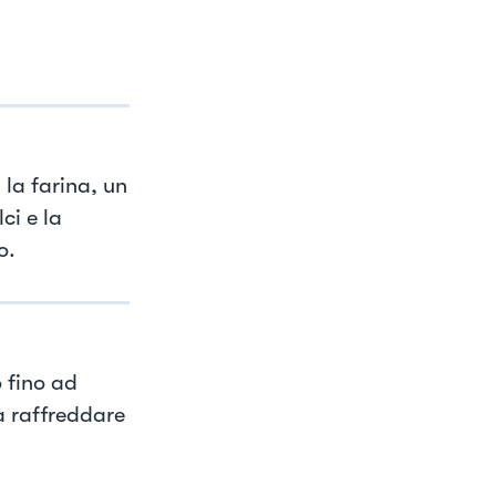
 la farina, un
ci e la
o.
 fino ad
a raffreddare