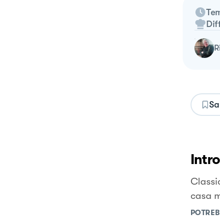
Tem
Dif
Sa
Intr
Classi
casa m
POTREB