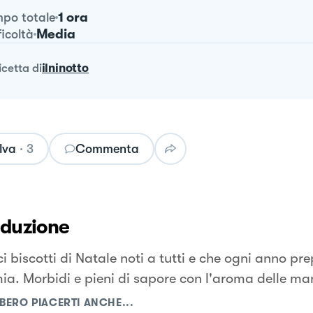
1 ora
po totale
Media
ficoltà
ricetta
di
ilninotto
lva
·
3
Commenta
oduzione
ci biscotti di Natale noti a tutti e che ogni anno p
ia. Morbidi e pieni di sapore con l'aroma delle ma
BERO PIACERTI ANCHE...