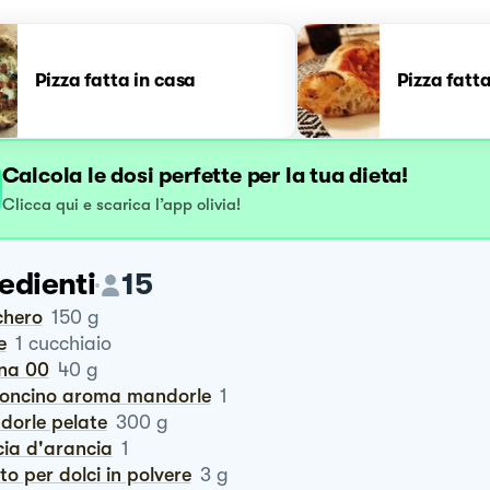
Pizza fatta in casa
Pizza fatt
Calcola le dosi perfette per la tua dieta!
Clicca qui e scarica l’app olivia!
edienti
15
chero
150
g
le
1
cucchiaio
ina 00
40
g
aconcino aroma mandorle
1
ndorle pelate
300
g
cia d'arancia
1
vito per dolci in polvere
3
g