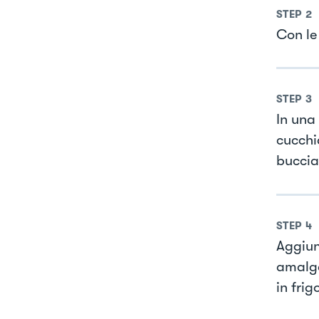
STEP
2
Con le
STEP
3
In una 
cucchia
buccia
STEP
4
Aggiun
amalga
in frig