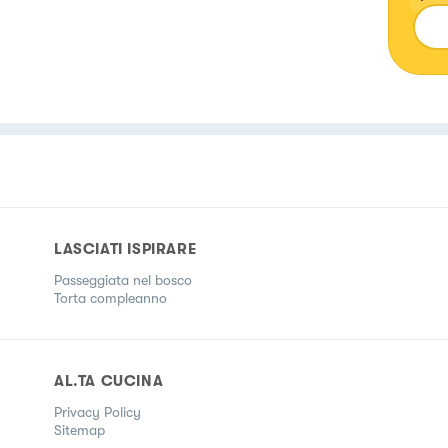
dile
tra
buon
rice
semp
part
LASCIATI ISPIRARE
Passeggiata nel bosco
Torta compleanno
AL.TA CUCINA
Privacy Policy
Sitemap