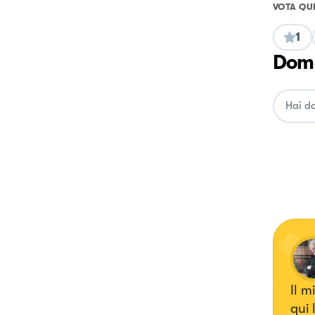
VOTA QU
1
Doma
Il m
qui 