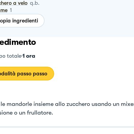
chero a velo
q.b.
ume
1
opia ingredienti
edimento
1 ora
o totale
dalità passo passo
e le mandorle insieme allo zucchero usando un mixe
ione o un frullatore.