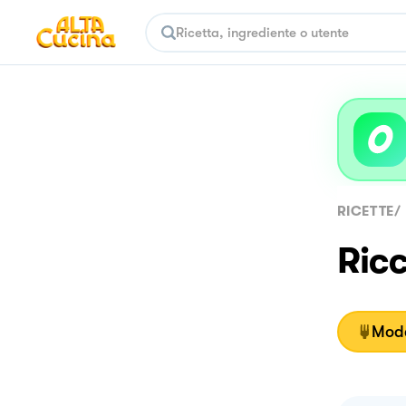
RICETTE
/
Ricc
Moda