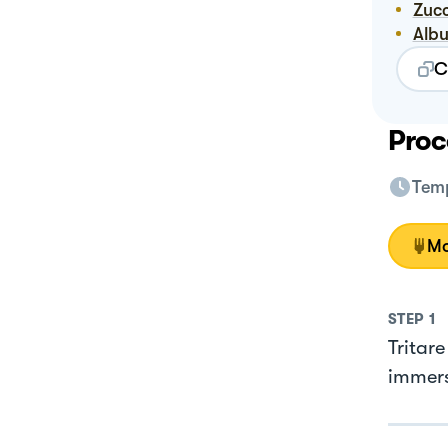
Zuc
Alb
C
Proc
Temp
Mo
STEP
1
Tritar
immers