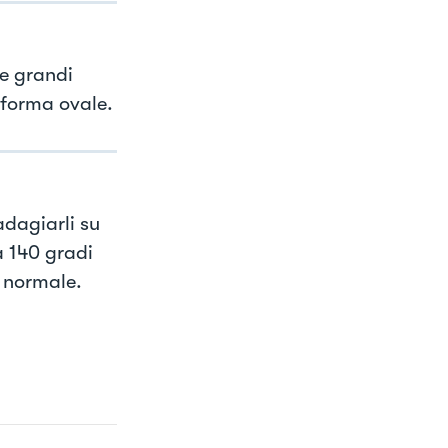
e grandi
forma ovale.
 adagiarli su
a 140 gradi
è normale.