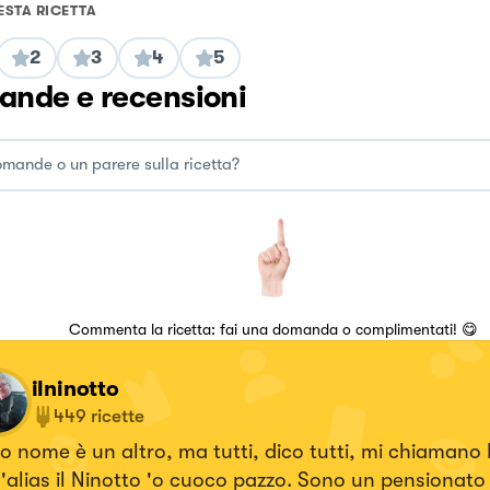
ESTA RICETTA
2
3
4
5
nde e recensioni
Commenta la ricetta: fai una domanda o complimentati! 😋
ilninotto
449
ricette
io nome è un altro, ma tutti, dico tutti, mi chiamano
l'alias il Ninotto 'o cuoco pazzo. Sono un pensionat