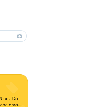
 Nino. Da
o che ama