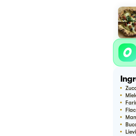
Ingr
Zuc
Mie
Far
Fl
Ma
Buc
Lie