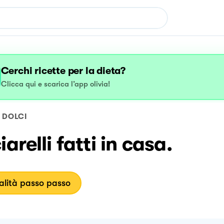
Cerchi ricette per la dieta?
Clicca qui e scarica l’app olivia!
DOLCI
iarelli fatti in casa.
lità passo passo