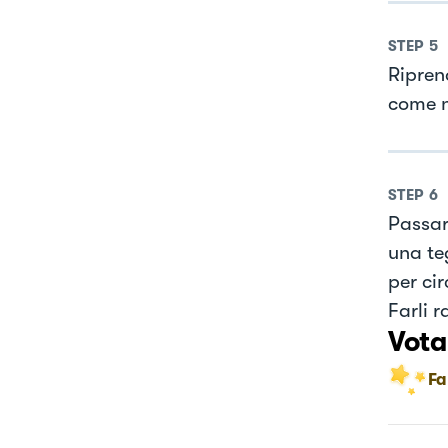
STEP
5
Ripren
come n
STEP
6
Passare
una te
per ci
Farli 
Vota
Fa