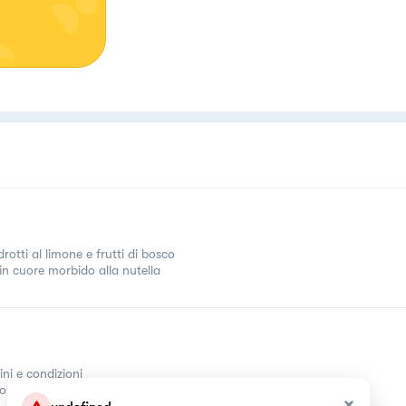
della
 cose
ormare
rediligo
in
rotti al limone e frutti di bosco
in cuore morbido alla nutella
ini e condizioni
come