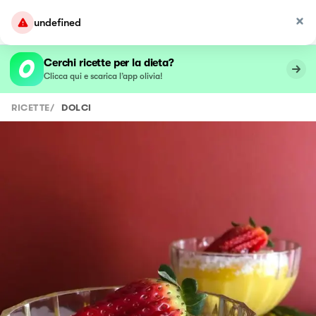
undefined
Cerchi ricette per la dieta?
Clicca qui e scarica l’app olivia!
RICETTE
/
DOLCI