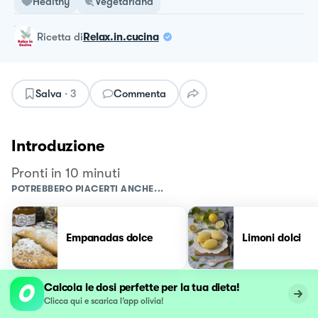
Healthy
Vegetariana
ricetta
di
Relax.in.cucina
Salva
·
3
Commenta
Introduzione
Pronti in 10 minuti
POTREBBERO PIACERTI ANCHE...
Empanadas dolce
Limoni dolci
Calcola le dosi perfette per la tua dieta!
Clicca qui e scarica l’app olivia!