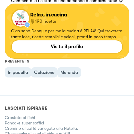
Commenta la ricetta: fai una domanda o complimentati! 😋
Relax.in.cucina
190
ricette
Ciao sono Denny e per me la cucina é RELAX! Qui troverete
tante idee, ricette semplici e veloci, pronti in poco tempo
Visita il profilo
PRESENTE IN
In padella
Colazione
Merenda
LASCIATI ISPIRARE
Crostata ai fichi
Pancake super soffici
Cremino al caffè variegato alla Nutella.
Cheesecake ai semi di chia e mirtilli