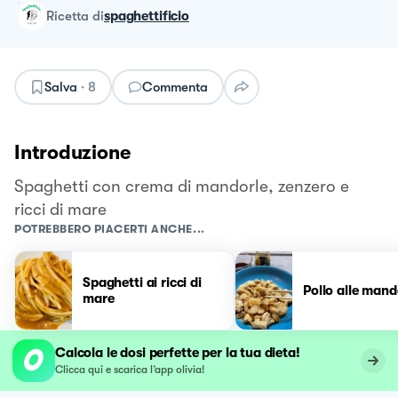
ricetta
di
spaghettificio
Salva
·
8
Commenta
Introduzione
Spaghetti con crema di mandorle, zenzero e
ricci di mare
POTREBBERO PIACERTI ANCHE...
Spaghetti ai ricci di
Pollo alle mand
mare
Calcola le dosi perfette per la tua dieta!
Clicca qui e scarica l’app olivia!