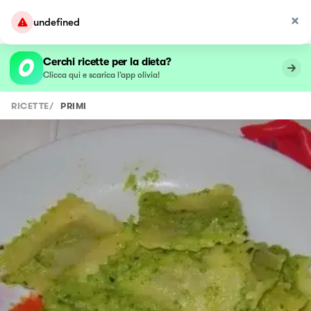
undefined
Cerchi ricette per la dieta?
Clicca qui e scarica l’app olivia!
RICETTE
/
PRIMI