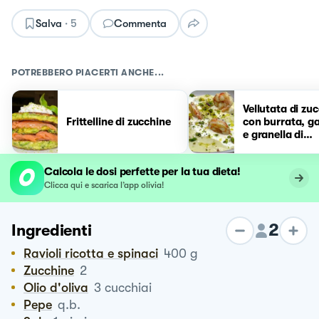
Salva
·
5
Commenta
POTREBBERO PIACERTI ANCHE...
Vellutata di zu
Frittelline di zucchine
con burrata, g
e granella di
pistacchio
Calcola le dosi perfette per la tua dieta!
Clicca qui e scarica l’app olivia!
2
Ingredienti
Ravioli ricotta e spinaci
400
g
Zucchine
2
Olio d'oliva
3
cucchiai
Pepe
q.b.