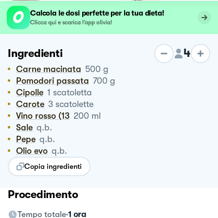
Calcola le dosi perfette per la tua dieta!
Clicca qui e scarica l’app olivia!
4
Ingredienti
Carne macinata
500
g
Pomodori passata
700
g
Cipolle
1
scatoletta
Carote
3
scatolette
Vino rosso (13
200
ml
Sale
q.b.
Pepe
q.b.
Olio evo
q.b.
Copia ingredienti
Procedimento
Tempo totale
1 ora