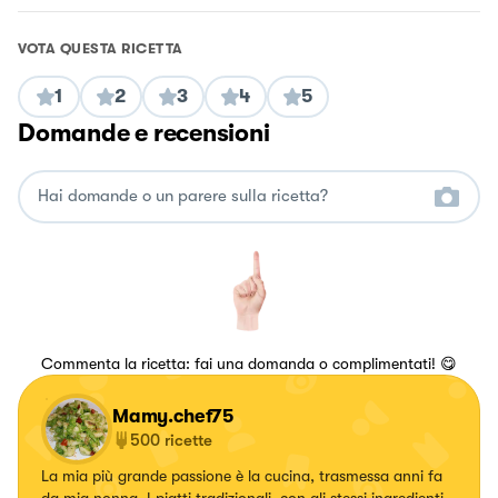
VOTA QUESTA RICETTA
1
2
3
4
5
Domande e recensioni
Commenta la ricetta: fai una domanda o complimentati! 😋
Mamy.chef75
500
ricette
La mia più grande passione è la cucina, trasmessa anni fa
da mia nonna. I piatti tradizionali, con gli stessi ingredienti,