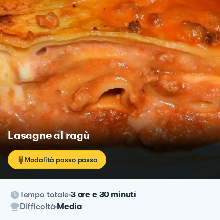
Lasagne al ragù
Modalità passo passo
Tempo totale
3 ore e 30 minuti
Difficoltà
Media