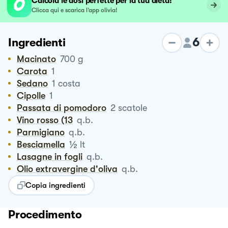
Calcola le dosi perfette per la tua dieta!
Clicca qui e scarica l’app olivia!
6
Ingredienti
Macinato
700
g
Carota
1
Sedano
1
costa
Cipolle
1
Passata di pomodoro
2
scatole
Vino rosso (13
q.b.
Parmigiano
q.b.
½
Besciamella
lt
Lasagne in fogli
q.b.
Olio extravergine d'oliva
q.b.
Copia ingredienti
Procedimento