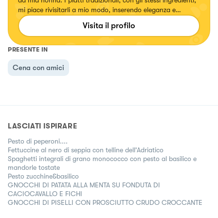
mi piace rivisitarli a mio modo, inserendo eleganza e
specialmente colori. Ogni volta che creo un piatto mi
Visita il profilo
emoziono e vorrei tanto emozionare anche voi.
PRESENTE IN
Cena con amici
LASCIATI ISPIRARE
Pesto di peperoni....
Fettuccine al nero di seppia con telline dell'Adriatico
Spaghetti integrali di grano monococco con pesto al basilico e
mandorle tostate
Pesto zucchine&basilico
GNOCCHI DI PATATA ALLA MENTA SU FONDUTA DI
CACIOCAVALLO E FICHI
GNOCCHI DI PISELLI CON PROSCIUTTO CRUDO CROCCANTE