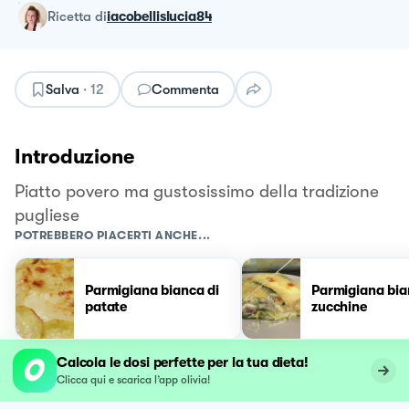
ricetta
di
iacobellislucia84
Salva
·
12
Commenta
Introduzione
Piatto povero ma gustosissimo della tradizione
pugliese
POTREBBERO PIACERTI ANCHE...
Parmigiana bianca di
Parmigiana bia
patate
zucchine
Calcola le dosi perfette per la tua dieta!
Clicca qui e scarica l’app olivia!