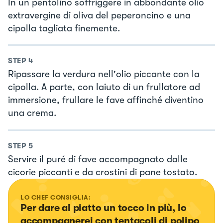
In un pentolino soffriggere in abbondante olio
extravergine di oliva del peperoncino e una
cipolla tagliata finemente.
STEP
4
Ripassare la verdura nell'olio piccante con la
cipolla. A parte, con laiuto di un frullatore ad
immersione, frullare le fave affinché diventino
una crema.
STEP
5
Servire il puré di fave accompagnato dalle
cicorie piccanti e da crostini di pane tostato.
LO CHEF CONSIGLIA:
Per dare al piatto un tocco in più, lo 
accompagnerei con tentacoli di polipo 