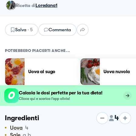
ricetta
di
Loredana1
Salva
·
5
Commenta
POTREBBERO PIACERTI ANCHE...
Uova al sugo
Uova nuvola
Calcola le dosi perfette per la tua dieta!
Clicca qui e scarica l’app olivia!
4
Ingredienti
Uova
4
Sale
q.b.