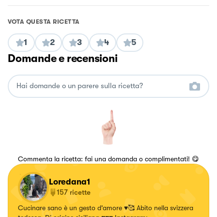
VOTA QUESTA RICETTA
1
2
3
4
5
Domande e recensioni
Commenta la ricetta: fai una domanda o complimentati! 😋
Loredana1
157
ricette
Cucinare sano è un gesto d'amore ♥️🥰 Abito nella svizzera