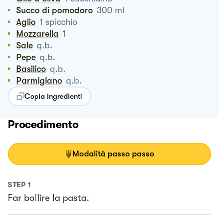
Succo di pomodoro
300
ml
Aglio
1
spicchio
Mozzarella
1
Sale
q.b.
Pepe
q.b.
Basilico
q.b.
Parmigiano
q.b.
Copia ingredienti
Procedimento
Modalità passo passo
STEP
1
Far bollire la pasta.