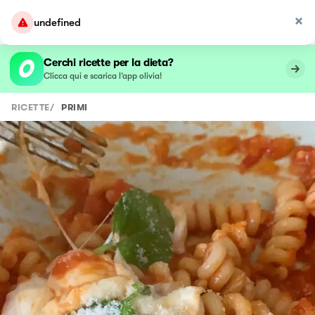
undefined
Cerchi ricette per la dieta?
Clicca qui e scarica l’app olivia!
RICETTE
/
PRIMI