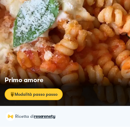
Primo amore
Modalità passo passo
ricetta
di
reserenety