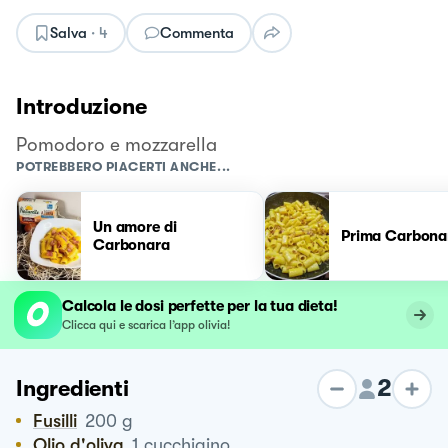
Salva
·
4
Commenta
Introduzione
Pomodoro e mozzarella
POTREBBERO PIACERTI ANCHE...
Un amore di
Prima Carbona
Carbonara
Calcola le dosi perfette per la tua dieta!
Clicca qui e scarica l’app olivia!
2
Ingredienti
Fusilli
200
g
Olio d'oliva
1
cucchiaino