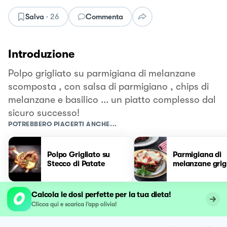
Salva
·
26
Commenta
Introduzione
Polpo grigliato su parmigiana di melanzane
scomposta , con salsa di parmigiano , chips di
melanzane e basilico ... un piatto complesso dal
sicuro successo!
POTREBBERO PIACERTI ANCHE...
Polpo Grigliato su
Parmigiana di
Stecco di Patate
melanzane grig
Calcola le dosi perfette per la tua dieta!
Clicca qui e scarica l’app olivia!