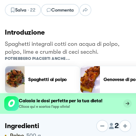
Salva
·
22
Commenta
Introduzione
Spaghetti integrali cotti con acqua di polpo,
polpo, lime e crumble di ceci secchi.
POTREBBERO PIACERTI ANCHE...
Spaghetti al polpo
Genovese di po
Calcola le dosi perfette per la tua dieta!
Clicca qui e scarica l’app olivia!
2
Ingredienti
Polpo
500
g