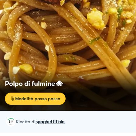
Polpo di fulmine 🐙
Modalità passo passo
ricetta
di
spaghettificio