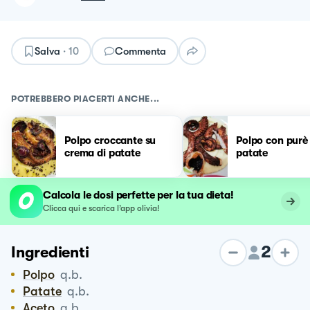
Salva
·
10
Commenta
POTREBBERO PIACERTI ANCHE...
Polpo croccante su
Polpo con purè 
crema di patate
patate
Calcola le dosi perfette per la tua dieta!
Clicca qui e scarica l’app olivia!
2
Ingredienti
Polpo
q.b.
Patate
q.b.
Aceto
q.b.