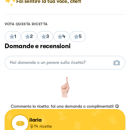
Fai sentire la tua voce, chef!
VOTA QUESTA RICETTA
1
2
3
4
5
Domande e recensioni
Commenta la ricetta: fai una domanda o complimentati! 😋
ilaria
14
ricette