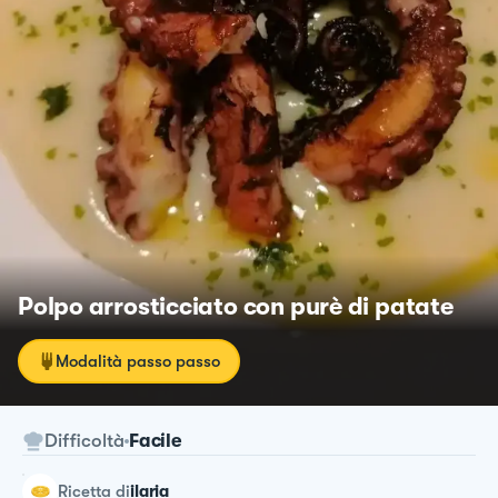
Polpo arrosticciato con purè di patate
Modalità passo passo
Difficoltà
Facile
ricetta
di
ilaria