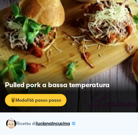
Pulled pork a bassa temperatura
Modalità passo passo
ricetta
di
lucianaincucina