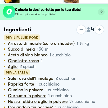
Calcola le dosi perfette per la tua dieta!
Clicca qui e scarica l’app olivia!
4
Ingredienti
PER IL PULLED PORK
½
Arrosto di maiale (collo o shouder)
1
kg
Succo di mela
150
ml
Aceto di vino bianco
1
cucchiaio
Cipollotto rosso
1
Aglio
2
spicchi
PER LA SALSA
Sale rosa dell'himalaya
2
cucchiai
Paprika forte
1
cucchiaino
Cumino in polvere
1
cucchiaino
Curcuma in polvere
1
cucchiaino
½
Hassa fetida o aglio in polvere
cucchiaino
Coriandolo *in polvere*
1
cucchiaino