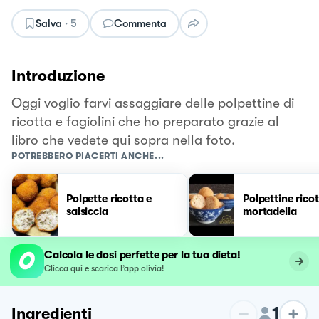
Salva
·
5
Commenta
Introduzione
Oggi voglio farvi assaggiare delle polpettine di
ricotta e fagiolini che ho preparato grazie al
libro che vedete qui sopra nella foto.
POTREBBERO PIACERTI ANCHE...
Polpette ricotta e
Polpettine ricot
salsiccia
mortadella
Calcola le dosi perfette per la tua dieta!
Clicca qui e scarica l’app olivia!
1
Ingredienti