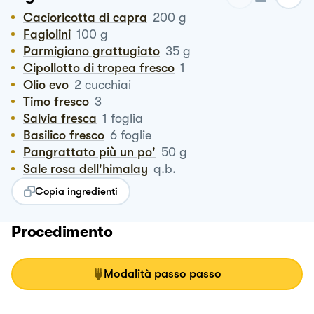
Cacioricotta di capra
200
g
Fagiolini
100
g
Parmigiano grattugiato
35
g
Cipollotto di tropea fresco
1
Olio evo
2
cucchiai
Timo fresco
3
Salvia fresca
1
foglia
Basilico fresco
6
foglie
Pangrattato più un po'
50
g
Sale rosa dell'himalay
q.b.
Copia ingredienti
Procedimento
Modalità passo passo