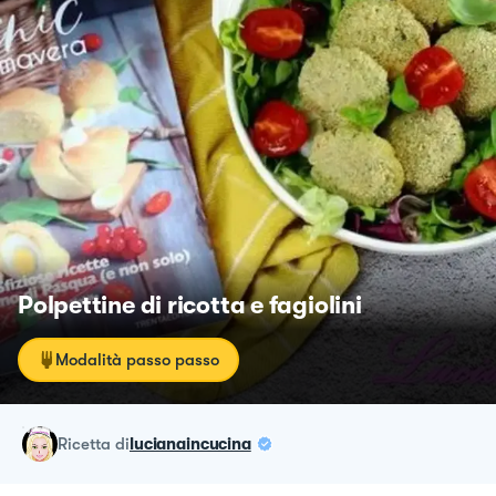
Polpettine di ricotta e fagiolini
Modalità passo passo
ricetta
di
lucianaincucina