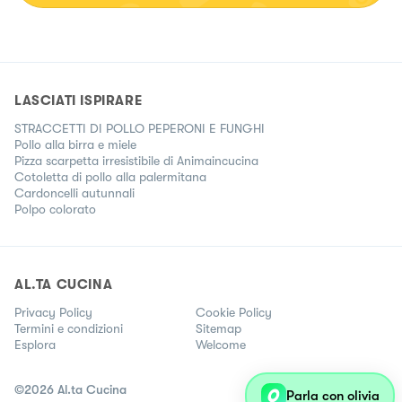
adoro cucinare piatti semplici e salutari.
LASCIATI ISPIRARE
STRACCETTI DI POLLO PEPERONI E FUNGHI
Pollo alla birra e miele
Pizza scarpetta irresistibile di Animaincucina
Cotoletta di pollo alla palermitana
Cardoncelli autunnali
Polpo colorato
AL.TA CUCINA
Privacy Policy
Cookie Policy
Termini e condizioni
Sitemap
Esplora
Welcome
©
2026
Al.ta Cucina
Parla con olivia