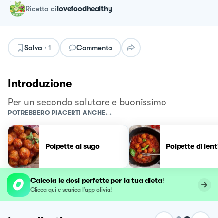
ricetta
di
lovefoodhealthy
Salva
·
1
Commenta
Introduzione
Per un secondo salutare e buonissimo
POTREBBERO PIACERTI ANCHE...
Polpette al sugo
Polpette di lent
Calcola le dosi perfette per la tua dieta!
Clicca qui e scarica l’app olivia!