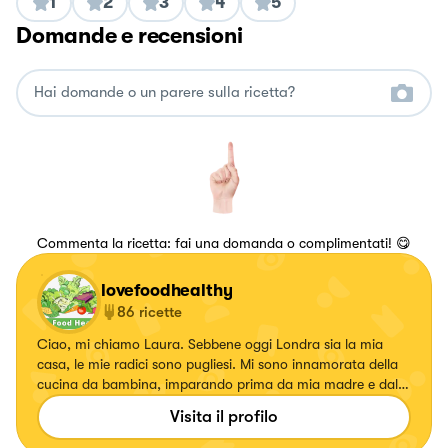
1
2
3
4
5
Domande e recensioni
Commenta la ricetta: fai una domanda o complimentati! 😋
lovefoodhealthy
86
ricette
Ciao, mi chiamo Laura. Sebbene oggi Londra sia la mia
casa, le mie radici sono pugliesi. Mi sono innamorata della
cucina da bambina, imparando prima da mia madre e dalle
mie nonne per poi perfezionare la mia arte nei ristoranti di
Visita il profilo
famiglia. Sono un'infermiera e capisco bene quanto una
sana alimentazione possa migliorare la salute, per questo