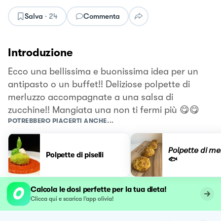
Salva
·
24
Commenta
Introduzione
Ecco una bellissima e buonissima idea per un
antipasto o un buffet!! Deliziose polpette di
merluzzo accompagnate a una salsa di
zucchine!! Mangiata una non ti fermi più 😋😋
POTREBBERO PIACERTI ANCHE...
𝘗𝘰𝘭𝘱𝘦𝘵𝘵𝘦 𝘥𝘪 𝘮𝘦
Polpette di piselli
🐟
Calcola le dosi perfette per la tua dieta!
Clicca qui e scarica l’app olivia!