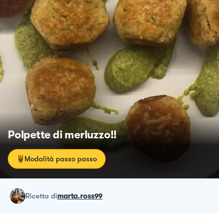
Polpette di merluzzo!!
Modalità passo passo
ricetta
di
marta.ross99