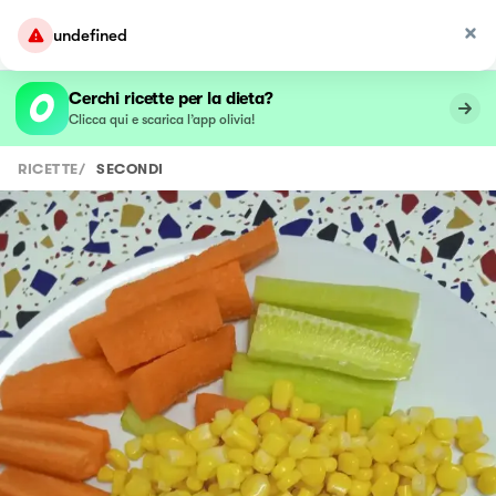
undefined
Cerchi ricette per la dieta?
Clicca qui e scarica l’app olivia!
RICETTE
/
SECONDI