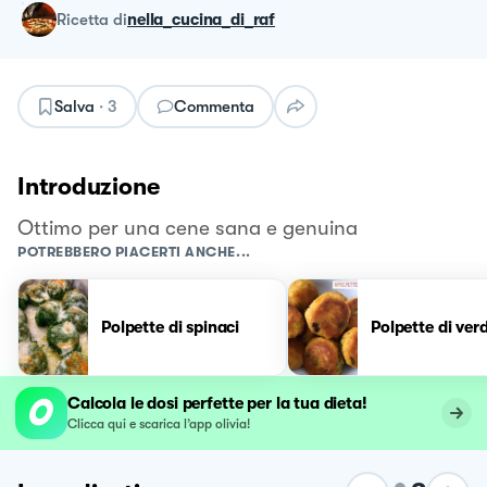
ricetta
di
nella_cucina_di_raf
Salva
·
3
Commenta
Introduzione
Ottimo per una cene sana e genuina
POTREBBERO PIACERTI ANCHE...
Polpette di spinaci
Polpette di ver
Calcola le dosi perfette per la tua dieta!
Clicca qui e scarica l’app olivia!