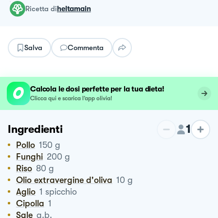
ricetta
di
heltamain
Salva
Commenta
Calcola le dosi perfette per la tua dieta!
Clicca qui e scarica l’app olivia!
1
Ingredienti
Pollo
150
g
Funghi
200
g
Riso
80
g
Olio extravergine d'oliva
10
g
Aglio
1
spicchio
Cipolla
1
Sale
q.b.