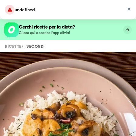
undefined
Cerchi ricette per la dieta?
Clicca qui e scarica l’app olivia!
RICETTE
/
SECONDI