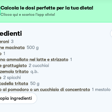
Calcola le dosi perfette per la tua dieta!
Clicca qui e scarica l’app olivia!
edienti
eroni
3
rne macinata
500
g
o
1
ino ammollato nel latte e strizzato
1
ne grattugiato
2
cucchiai
zzemolo tritato
q.b.
o
2
spicchi
rtadella tritata
50
g
o al pomodoro o un cucchiaio di concentrato
1
mestolo
opia ingredienti