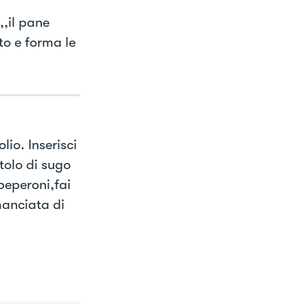
,,il pane
to e forma le
lio. Inserisci
stolo di sugo
 peperoni,fai
anciata di