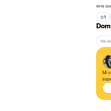
VOTA QU
1
Doma
Mi chiam
sapo