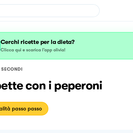
Cerchi ricette per la dieta?
Clicca qui e scarica l’app olivia!
SECONDI
ette con i peperoni
lità passo passo