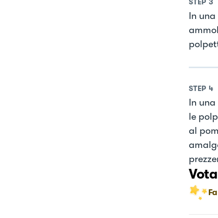
STEP
3
In una 
ammoll
polpet
STEP
4
In una 
le polp
al pomo
amalga
prezze
Vota
Fa