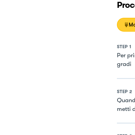
Proc
Mo
STEP
1
Per pr
gradi
STEP
2
Quando 
metti 