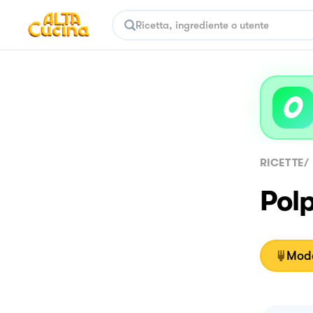
RICETTE
/
Polp
Moda