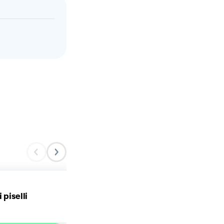
 piselli
Polpette di Peperone