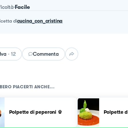
Facile
ficoltà
ricetta
di
cucina_con_cristina
lva
·
12
Commenta
BERO PIACERTI ANCHE...
Polpette di peperoni 🫑
Polpette di