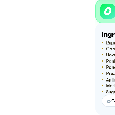
Ingr
Pep
Ca
Uov
Pan
Pa
Pre
Agli
Mo
Sug
C