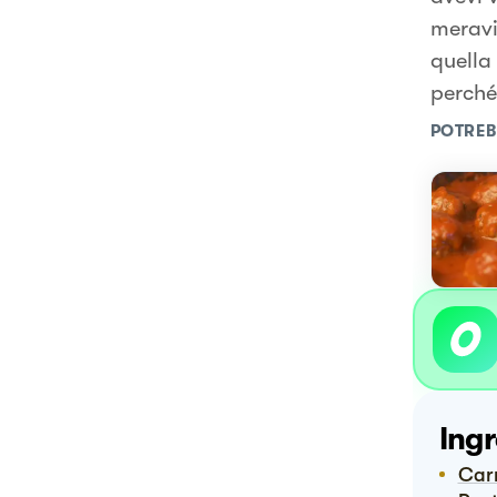
meravi
quella
perché
POTREB
Ingr
Ca