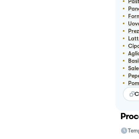
Pas
Pan
Fo
Uov
Pre
Lat
Cip
Agli
Bas
Sale
Pep
Po
C
Proc
Temp