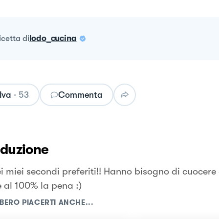
ricetta
di
lodo_cucina
lva
·
53
Commenta
oduzione
i miei secondi preferiti!! Hanno bisogno di cuocer
e al 100% la pena :)
BERO PIACERTI ANCHE...