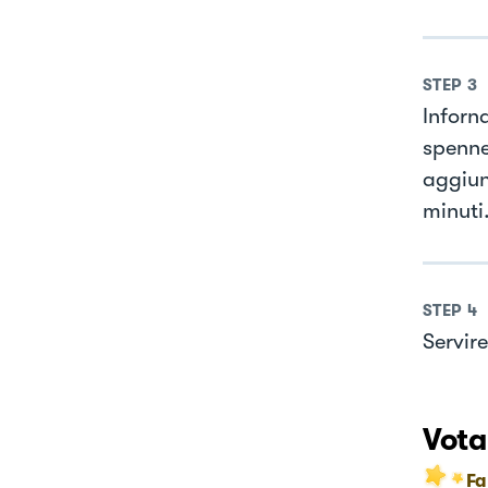
STEP
3
Inforna
spenne
aggiun
minuti
STEP
4
Servire
Vota
Fa