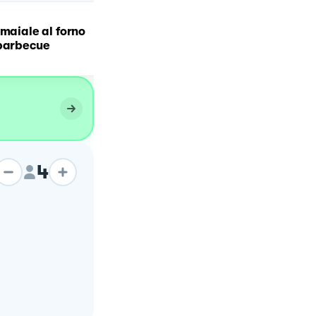
 maiale al forno
Filetti di Maiale con sals
 barbecue
di Senape ai Porri
4