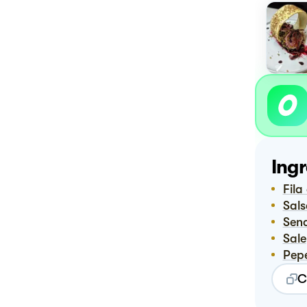
Ingr
Fil
Sal
Sen
Sale
Pep
C