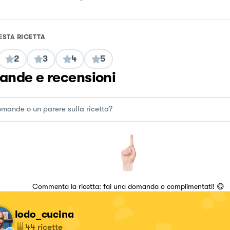
ESTA RICETTA
2
3
4
5
nde e recensioni
Commenta la ricetta: fai una domanda o complimentati! 😋
lodo_cucina
44
ricette