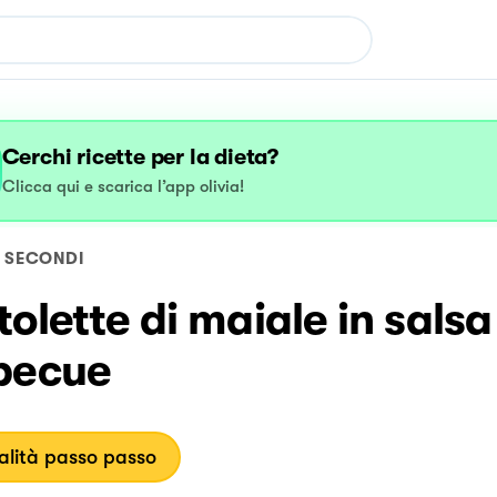
Cerchi ricette per la dieta?
Clicca qui e scarica l’app olivia!
SECONDI
olette di maiale in salsa
becue
lità passo passo