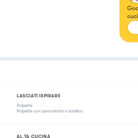
Good
cuc
LASCIATI ISPIRARE
Polpette
Polpette con pomodorini e basilico
AL.TA CUCINA