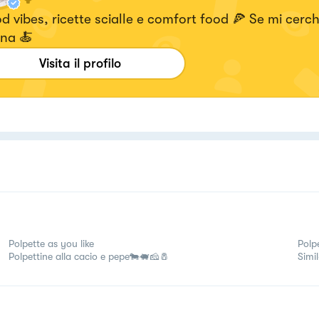
 vibes, ricette scialle e comfort food 🍕 Se mi cerch
ina 🍝
Visita il profilo
Polpette as you like
Polp
Polpettine alla cacio e pepe🐄🐖🧀🧂
Simi