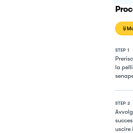
Proc
Mo
STEP
1
Preris
la pell
senape
STEP
2
Avvolge
succes
uscire 