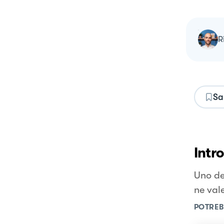
Sa
Intr
Uno de
ne val
POTREB