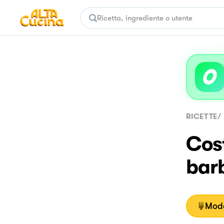
RICETTE
/
Cost
bar
Moda