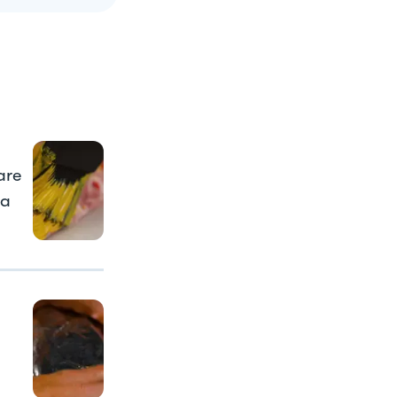
are
la