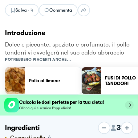
Salva
·
4
Commenta
Introduzione
Dolce e piccante, speziato e profumato, il pollo
tandorri vi avvolgerà nel suo caldo abbraccio
POTREBBERO PIACERTI ANCHE...
FUSI DI POLLO
Pollo al limone
TANDOORI
Calcola le dosi perfette per la tua dieta!
Clicca qui e scarica l’app olivia!
3
Ingredienti
Cosce di pollo
6