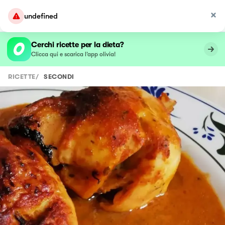
undefined
Cerchi ricette per la dieta?
Clicca qui e scarica l’app olivia!
RICETTE
/
SECONDI