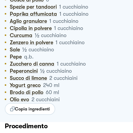
Spezie per tandoori
1
cucchiaino
Paprika affumicata
1
cucchiaino
Aglio granulare
1
cucchiaino
Cipolla in polvere
1
cucchiaino
½
Curcuma
cucchiaino
Zenzero in polvere
1
cucchiaino
½
Sale
cucchiaino
Pepe
q.b.
Zucchero di canna
1
cucchiaino
½
Peperoncini
cucchiaino
Succo di limone
2
cucchiaini
Yogurt greco
240
ml
Brodo di pollo
60
ml
Olio evo
2
cucchiaini
Copia ingredienti
Procedimento