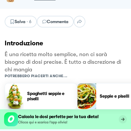
Salva
·
6
Commenta
Introduzione
È una ricetta molto semplice, non ci sarà
bisogno di dosi precise. È tutto a discrezione di
chi mangia
POTREBBERO PIACERTI ANCHE...
Spaghetti seppie e
Seppie e piselli
piselli
Calcola le dosi perfette per la tua dieta!
Clicca qui e scarica l’app olivia!