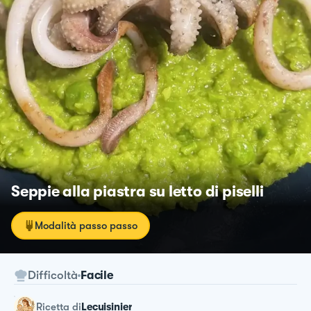
Seppie alla piastra su letto di piselli
Modalità passo passo
Difficoltà
Facile
ricetta
di
Lecuisinier