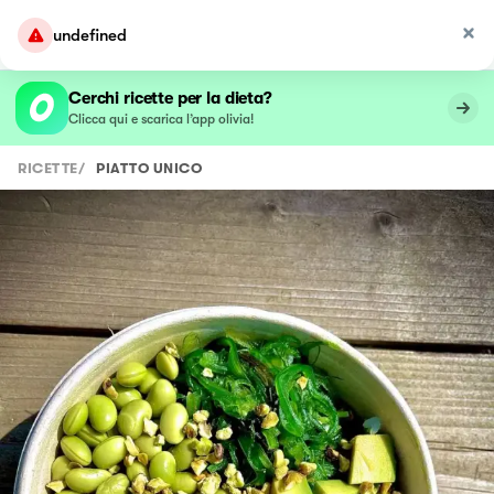
undefined
Cerchi ricette per la dieta?
Clicca qui e scarica l’app olivia!
RICETTE
/
PIATTO UNICO