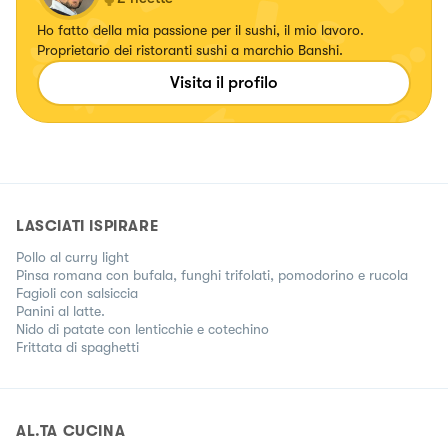
Ho fatto della mia passione per il sushi, il mio lavoro.
Proprietario dei ristoranti sushi a marchio Banshi.
Visita il profilo
LASCIATI ISPIRARE
Pollo al curry light
Pinsa romana con bufala, funghi trifolati, pomodorino e rucola
Fagioli con salsiccia
Panini al latte.
Nido di patate con lenticchie e cotechino
Frittata di spaghetti
AL.TA CUCINA