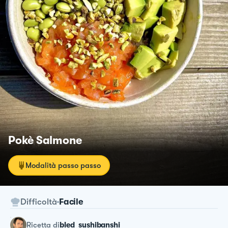
Pokè Salmone
Modalità passo passo
Difficoltà
Facile
ricetta
di
bled_sushibanshi