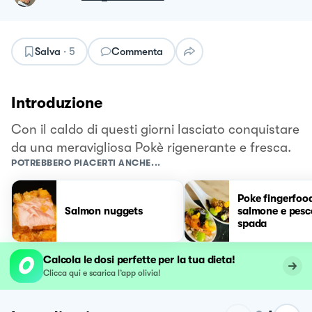
Salva
·
5
Commenta
Introduzione
Con il caldo di questi giorni lasciato conquistare
da una meravigliosa Pokè rigenerante e fresca.
POTREBBERO PIACERTI ANCHE...
Poke fingerfood
Salmon nuggets
salmone e pesc
spada
Calcola le dosi perfette per la tua dieta!
Clicca qui e scarica l’app olivia!