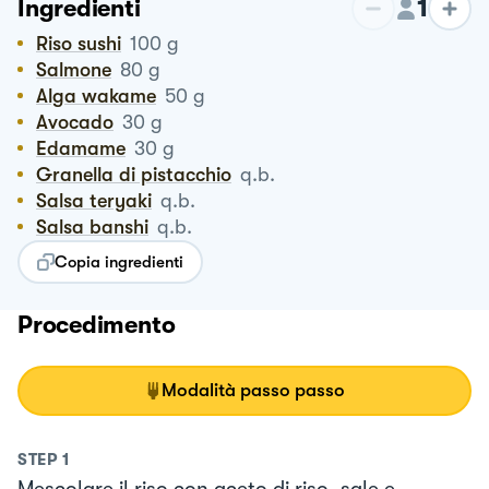
1
Ingredienti
Riso sushi
100
g
Salmone
80
g
Alga wakame
50
g
Avocado
30
g
Edamame
30
g
Granella di pistacchio
q.b.
Salsa teryaki
q.b.
Salsa banshi
q.b.
Copia ingredienti
Procedimento
Modalità passo passo
STEP
1
Mescolare il riso con aceto di riso, sale e