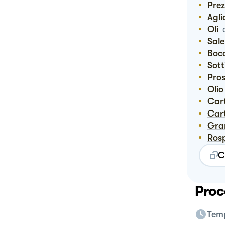
Pre
Agli
Oli
Sale
Boc
Sot
Pro
Olio
Ca
Ca
Gr
Ros
C
Proc
Temp