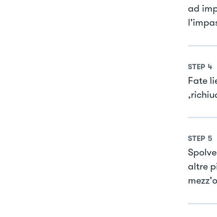
ad imp
l'impas
STEP
4
Fate li
,richiu
STEP
5
Spolve
altre p
mezz'o