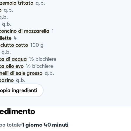
zzemolo tritato
q.b.
o
q.b.
q.b.
q.b.
concino di mozzarella
1
tilette
4
sciutto cotto
100
g
q.b.
½
rta di acqua
bicchiere
½
rta olio evo
bicchiere
anelli di sale grosso
q.b.
parino
q.b.
opia ingredienti
edimento
1 giorno 40 minuti
o totale