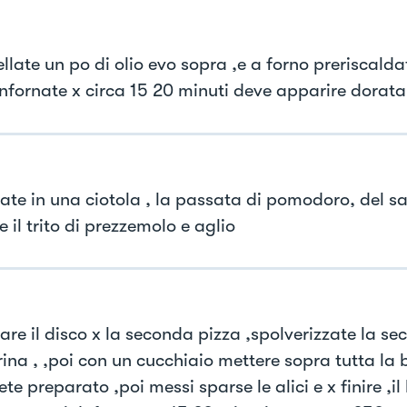
llate un po di olio evo sopra ,e a forno preriscald
infornate x circa 15 20 minuti deve apparire dorata
ate in una ciotola , la passata di pomodoro, del sa
 e il trito di prezzemolo e aglio
are il disco x la seconda pizza ,spolverizzate la se
rina , ,poi con un cucchiaio mettere sopra tutta la 
te preparato ,poi messi sparse le alici e x finire ,i