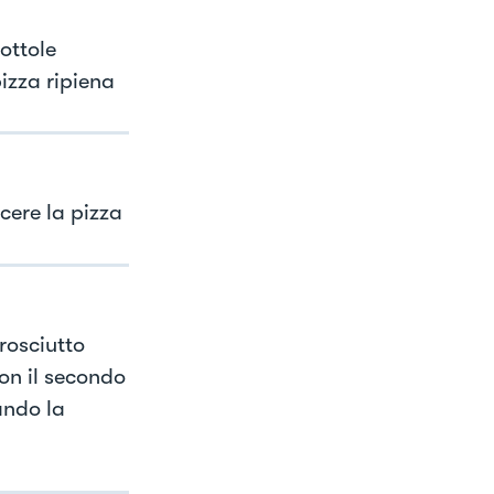
ottole
izza ripiena
cere la pizza
prosciutto
con il secondo
kando la