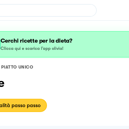
Cerchi ricette per la dieta?
Clicca qui e scarica l’app olivia!
PIATTO UNICO
e
lità passo passo