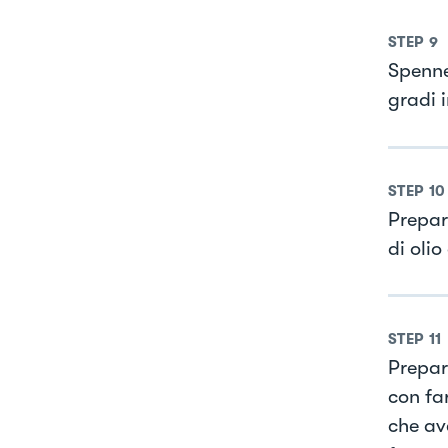
STEP
9
Spenne
gradi 
STEP
10
Prepar
di olio
STEP
11
Prepar
con fa
che ave