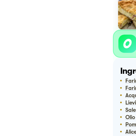
Ingr
Far
Far
Ac
Lie
Sale
Olio
Po
Ali