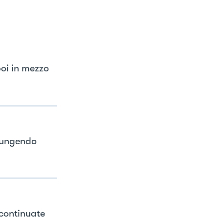
poi in mezzo
giungendo
 continuate