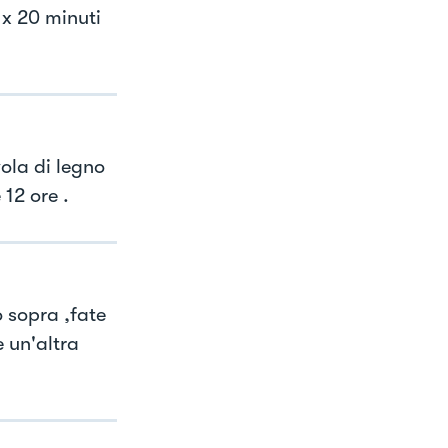
 x 20 minuti
vola di legno
 12 ore .
 sopra ,fate
e un'altra