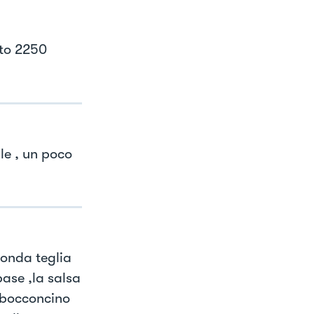
ato 2250
le , un poco
conda teglia
base ,la salsa
l bocconcino