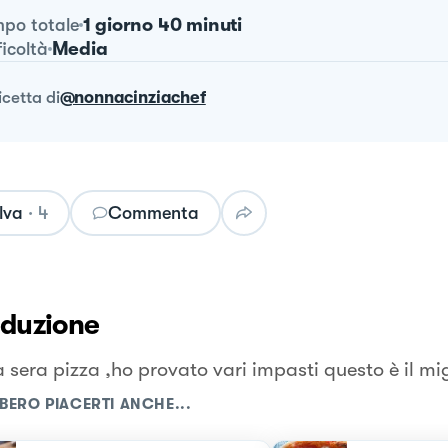
1 giorno 40 minuti
po totale
Media
ficoltà
ricetta
di
@nonnacinziachef
lva
·
4
Commenta
oduzione
 sera pizza ,ho provato vari impasti questo è il mig
BERO PIACERTI ANCHE...