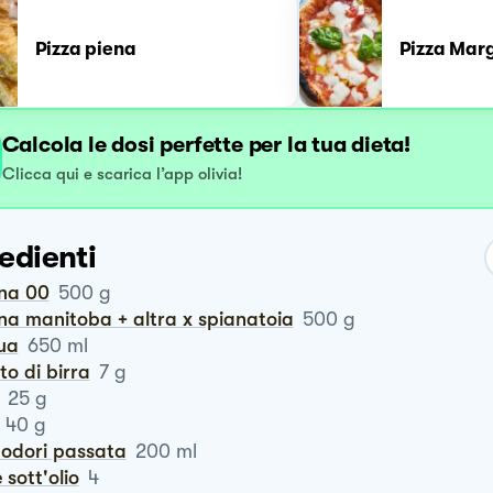
Pizza piena
Pizza Mar
Calcola le dosi perfette per la tua dieta!
Clicca qui e scarica l’app olivia!
edienti
ina 00
500
g
ina manitoba + altra x spianatoia
500
g
qua
650
ml
vito di birra
7
g
25
g
40
g
modori passata
200
ml
ce sott'olio
4