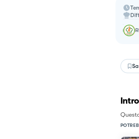
Tem
Dif
Sa
Intr
Questa
POTREB