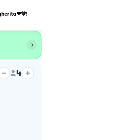
gherita❤💚!
Pizza margherita
4