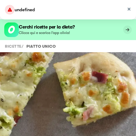
undefined
Cerchi ricette per la dieta?
Clicca qui e scarica l’app olivia!
RICETTE
/
PIATTO UNICO