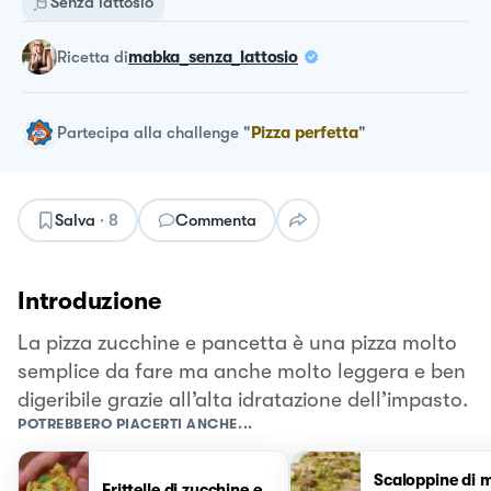
Senza lattosio
ricetta
di
mabka_senza_lattosio
Partecipa alla challenge
"
Pizza perfetta
"
Salva
·
8
Commenta
Introduzione
La pizza zucchine e pancetta è una pizza molto
semplice da fare ma anche molto leggera e ben
digeribile grazie all’alta idratazione dell’impasto.
POTREBBERO PIACERTI ANCHE...
Scaloppine di 
Frittelle di zucchine e