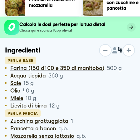
con zucchine e
mozzarella
pancetta
Calcola le dosi perfette per la tua dieta!
Clicca qui e scarica l’app olivia!
4
Ingredienti
PER LA BASE
Farina (150 di 00 e 350 di manitoba)
500
g
Acqua tiepida
360
g
Sale
15
g
Olio
40
g
Miele
10
g
Lievito di birra
12
g
PER LA FARCIA
Zucchina grattuggiata
1
Pancetta o bacon
q.b.
Mozzarella senza lattosio
q.b.