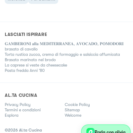
LASCIATI ISPIRARE
𝐆𝐀𝐌𝐁𝐄𝐑𝐎𝐍𝐈 𝐚𝐥𝐥𝐚 𝐌𝐄𝐃𝐈𝐓𝐄𝐑𝐑𝐀𝐍𝐄𝐀, 𝐀𝐕𝐎𝐂𝐀𝐃𝐎, 𝐏𝐎𝐌𝐎𝐃𝐎𝐑𝐈
brasato di cavallo
Torta rustica zucca, crema di formaggio e salsiccia affumicata
Brasato marinato nel brodo
La caprese si veste da cheesecake
Pasta fredda Anni '80
AL.TA CUCINA
Privacy Policy
Cookie Policy
Termini e condizioni
Sitemap
Esplora
Welcome
©
2026
Al.ta Cucina
Parla con olivia