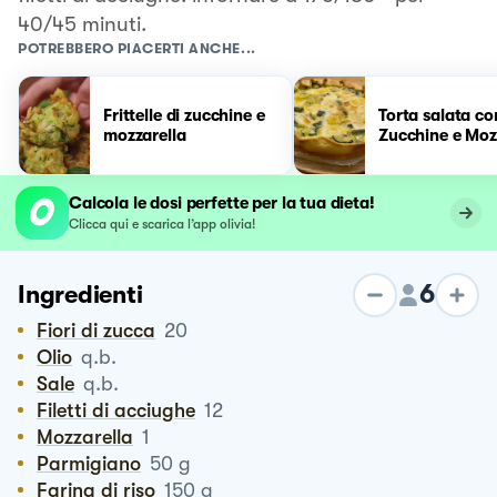
40/45 minuti.
POTREBBERO PIACERTI ANCHE...
Frittelle di zucchine e
Torta salata co
mozzarella
Zucchine e Moz
Calcola le dosi perfette per la tua dieta!
Clicca qui e scarica l’app olivia!
6
Ingredienti
Fiori di zucca
20
Olio
q.b.
Sale
q.b.
Filetti di acciughe
12
Mozzarella
1
Parmigiano
50
g
Farina di riso
150
g