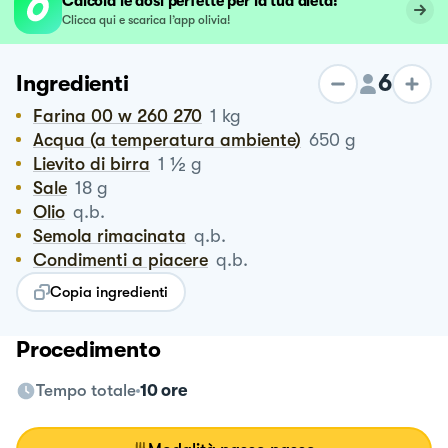
Calcola le dosi perfette per la tua dieta!
Clicca qui e scarica l’app olivia!
6
Ingredienti
Farina 00 w 260 270
1
kg
Acqua (a temperatura ambiente)
650
g
½
Lievito di birra
1
g
Sale
18
g
Olio
q.b.
Semola rimacinata
q.b.
Condimenti a piacere
q.b.
Copia ingredienti
Procedimento
Tempo totale
10 ore