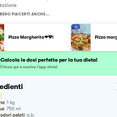
atazione
BERO PIACERTI ANCHE...
Pizza Margherita❤💚!
Pizza mar
Calcola le dosi perfette per la tua dieta!
Clicca qui e scarica l’app olivia!
edienti
ina
1
kg
qua
750
ml
odori pelati
q.b.