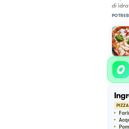
di idr
POTREB
Ingr
PIZZA
Far
Ac
Pom