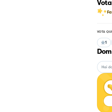
Vota
Fa
VOTA QU
1
Doma