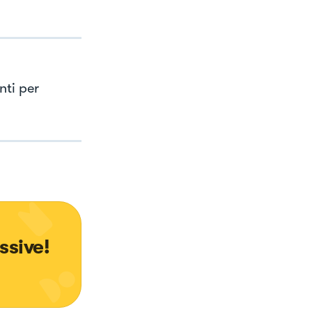
nti per
ssive!