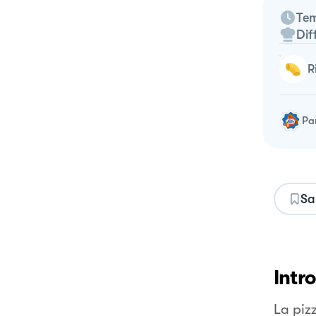
Tem
Dif
Pa
Sa
Intr
La pizz