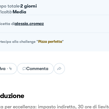
2 giorni
po totale
Media
ficoltà
ricetta
di
alessia.cromaz
rtecipa alla challenge
"
Pizza perfetta
"
lva
·
4
Commenta
oduzione
a per eccellenza: impasto indiretto, 30 ore di liev