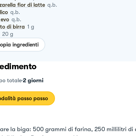
zzarella fior di latte
q.b.
ilico
q.b.
o evo
q.b.
vito di birra
1
g
20
g
opia ingredienti
edimento
2 giorni
o totale
dalità passo passo
are la biga: 500 grammi di farina, 250 millilitri di