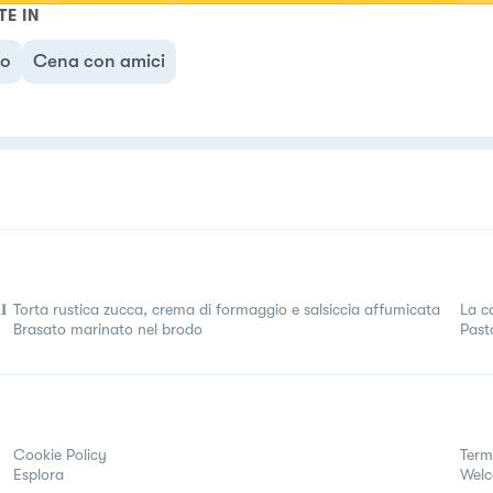
TE IN
no
Cena con amici
𝐈
Torta rustica zucca, crema di formaggio e salsiccia affumicata
La c
Brasato marinato nel brodo
Past
Cookie Policy
Term
Esplora
Wel