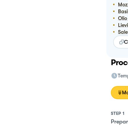
Mo
Bas
Oli
Lie
Sale
C
Proc
Temp
Mo
STEP
1
Prepar