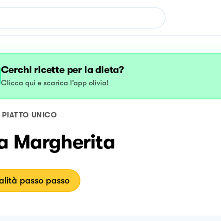
Cerchi ricette per la dieta?
Clicca qui e scarica l’app olivia!
PIATTO UNICO
za Margherita
lità passo passo