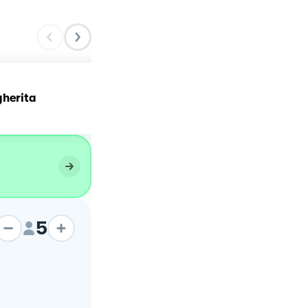
gherita
Pizza margherita
5