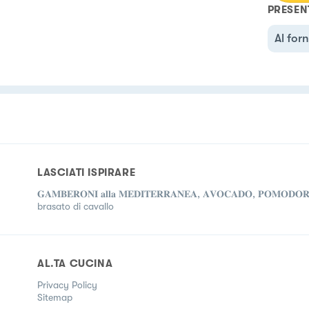
PRESEN
Al for
LASCIATI ISPIRARE
𝐆𝐀𝐌𝐁𝐄𝐑𝐎𝐍𝐈 𝐚𝐥𝐥𝐚 𝐌𝐄𝐃𝐈𝐓𝐄𝐑𝐑𝐀𝐍𝐄𝐀, 𝐀𝐕𝐎𝐂𝐀𝐃𝐎, 𝐏𝐎𝐌𝐎𝐃𝐎𝐑
brasato di cavallo
AL.TA CUCINA
Privacy Policy
Sitemap