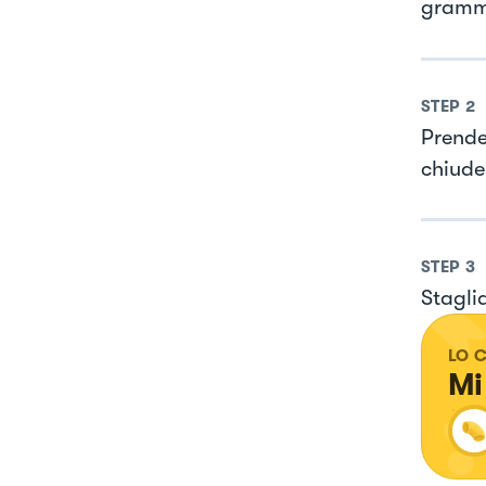
grammi
STEP
2
Prende
chiuder
STEP
3
Staglia
LO 
Mi