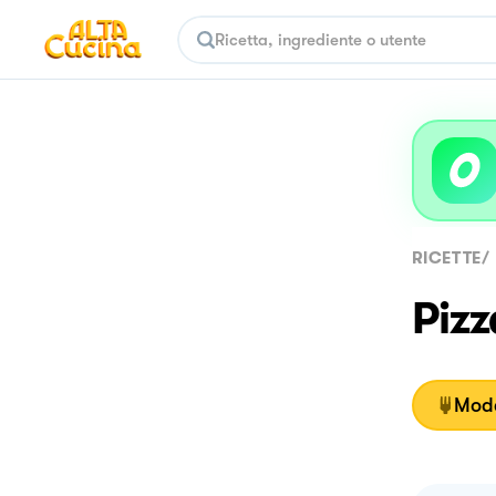
RICETTE
/
Piz
Moda