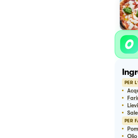
Ingr
PER L
Ac
Far
Liev
Sale
PER 
Po
Ol