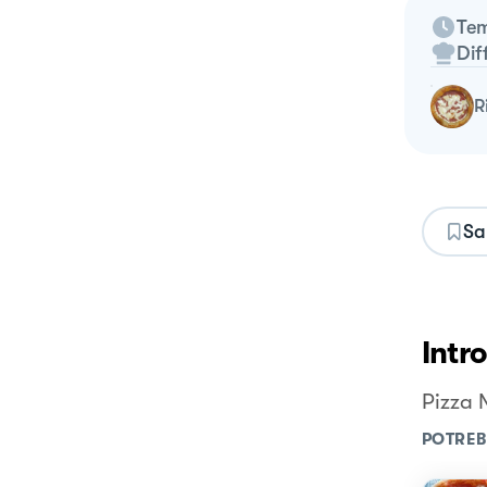
Tem
Dif
Sa
Intr
Pizza 
POTREB