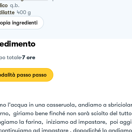
ilico
q.b.
rdilatte
400
g
opia ingredienti
edimento
7 ore
o totale
dalità passo passo
mo l'acqua in una casseruola, andiamo a sbriciolare 
terno, giriamo bene finché non sarà sciolto del tutt
giamo la farina, iniziamo ad impastare, poi aggi
 continuiamo ad impastare , dopodiché lo andiamo