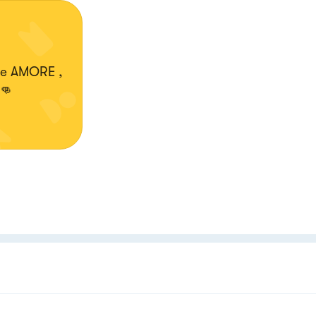
E e AMORE ,
✌👊