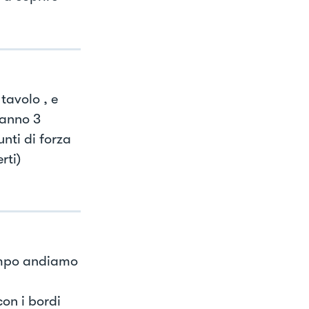
tavolo , e
ranno 3
unti di forza
rti)
tempo andiamo
on i bordi