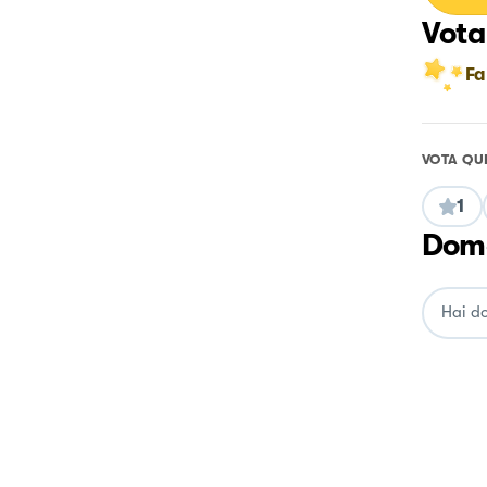
Vota
Fa
VOTA QU
1
Doma