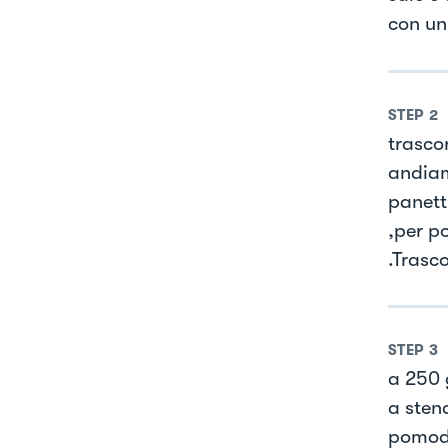
con un
STEP
2
trasco
andiam
panetti
,per po
.Trasco
STEP
3
a 250 
a stend
pomodo