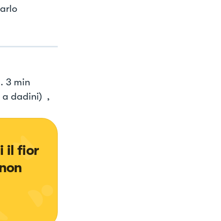
farlo
. 3 min
 a dadini) ,
il fior 
 non 