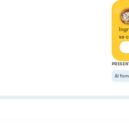
Ingr
se c
PRESEN
Al for