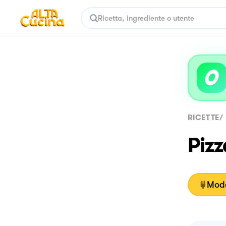
RICETTE
/
Piz
Moda