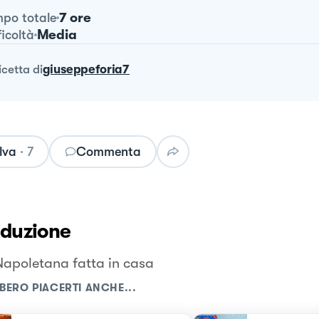
7 ore
po totale
Media
ficoltà
ricetta
di
giuseppeforia7
lva
·
7
Commenta
oduzione
Napoletana fatta in casa
BERO PIACERTI ANCHE...