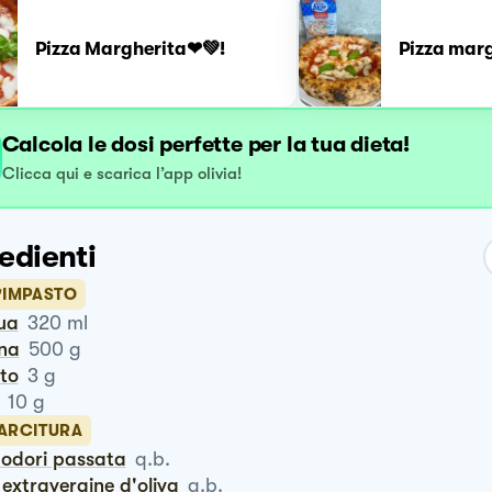
Pizza Margherita❤💚!
Pizza mar
Calcola le dosi perfette per la tua dieta!
Clicca qui e scarica l’app olivia!
edienti
'IMPASTO
qua
320
ml
ina
500
g
ito
3
g
10
g
FARCITURA
modori passata
q.b.
io extravergine d'oliva
q.b.