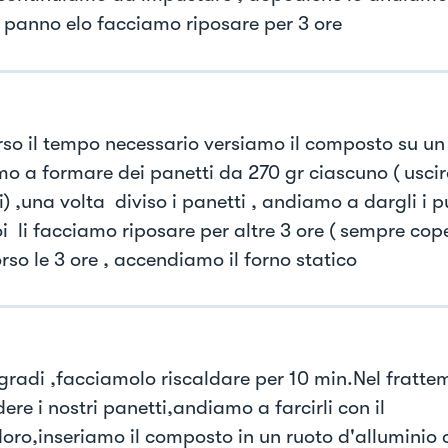
 panno elo facciamo riposare per 3 ore
rso il tempo necessario versiamo il composto su un 
o a formare dei panetti da 270 gr ciascuno ( usci
) ,una volta diviso i panetti , andiamo a dargli i p
i li facciamo riposare per altre 3 ore ( sempre cope
rso le 3 ore , accendiamo il forno statico
gradi ,facciamolo riscaldare per 10 min.Nel frat
ere i nostri panetti,andiamo a farcirli con il
ro,inseriamo il composto in un ruoto d'alluminio c