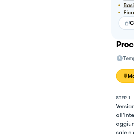
Bas
Fio
C
Proc
Temp
Mo
STEP
1
Versia
all'in
aggiun
sale e