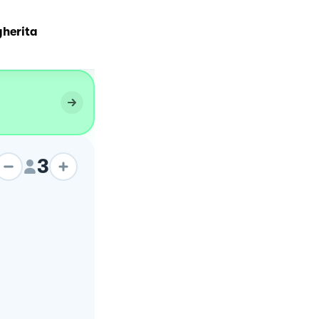
gherita
Pizza margherita
3