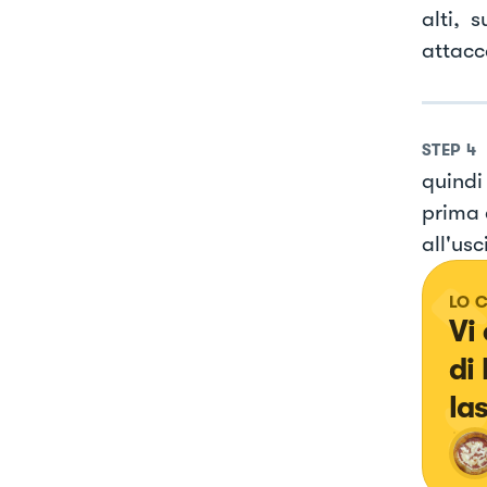
alti, s
attacc
STEP
4
quindi
prima d
all'usc
LO 
Vi 
di
las