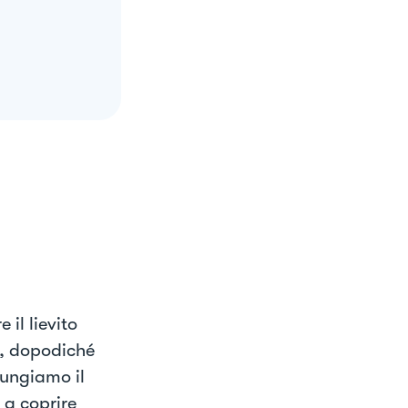
il lievito
o, dopodiché
ungiamo il
 a coprire