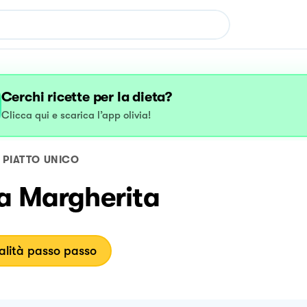
Cerchi ricette per la dieta?
Clicca qui e scarica l’app olivia!
PIATTO UNICO
za Margherita
lità passo passo