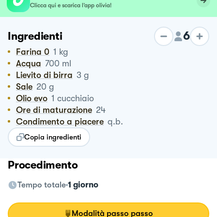
Clicca qui e scarica l’app olivia!
6
Ingredienti
Farina 0
1
kg
Acqua
700
ml
Lievito di birra
3
g
Sale
20
g
Olio evo
1
cucchiaio
Ore di maturazione
24
Condimento a piacere
q.b.
Copia ingredienti
Procedimento
Tempo totale
1 giorno
Modalità passo passo