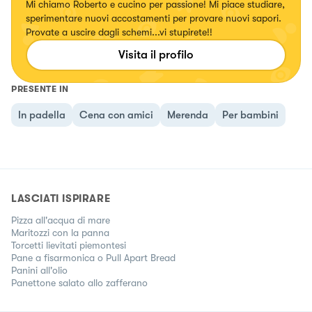
Mi chiamo Roberto e cucino per passione! Mi piace studiare,
sperimentare nuovi accostamenti per provare nuovi sapori.
Provate a uscire dagli schemi...vi stupirete!!
Visita il profilo
PRESENTE IN
In padella
Cena con amici
Merenda
Per bambini
LASCIATI ISPIRARE
Pizza all'acqua di mare
Maritozzi con la panna
Torcetti lievitati piemontesi
Pane a fisarmonica o Pull Apart Bread
Panini all'olio
Panettone salato allo zafferano