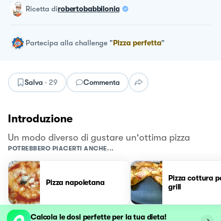
ricetta
di
robertobabbilonia
Partecipa alla challenge
"
Pizza perfetta
"
Salva
·
29
Commenta
Introduzione
Un modo diverso di gustare un'ottima pizza
POTREBBERO PIACERTI ANCHE...
Pizza cottura p
Pizza napoletana
grill
Calcola le dosi perfette per la tua dieta!