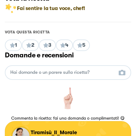
Fai sentire la tua voce, chef!
VOTA QUESTA RICETTA
1
2
3
4
5
Domande e recensioni
Commenta la ricetta: fai una domanda o complimentati! 😋
Tiramisù_Il_Morale