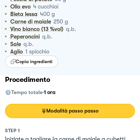
Olio evo
4
cucchiai
Bieta lessa
400
g
Carne di maiale
250
g
Vino bianco (13 %vol)
q.b.
Peperoncini
q.b.
Sale
q.b.
Aglio
1
spicchio
Copia ingredienti
Procedimento
Tempo totale
1 ora
Modalità passo passo
STEP
1
Iniziate a tagliare la carne di maiale a cubetti,