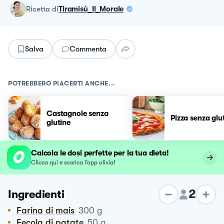
ricetta
di
Tiramisù_Il_Morale
Salva
Commenta
POTREBBERO PIACERTI ANCHE...
Castagnole senza
Pizza senza glu
glutine
Calcola le dosi perfette per la tua dieta!
Clicca qui e scarica l’app olivia!
2
Ingredienti
Farina di mais
300
g
Fecola di patate
50
g