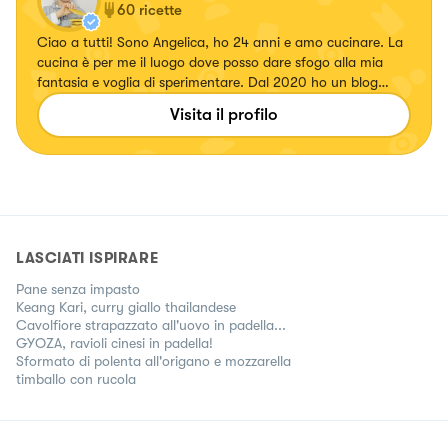
60
ricette
Ciao a tutti! Sono Angelica, ho 24 anni e amo cucinare. La
cucina è per me il luogo dove posso dare sfogo alla mia
fantasia e voglia di sperimentare. Dal 2020 ho un blog
“Tiramisù il Morale” in cui pubblico tutte le ricette gluten &
Visita il profilo
dairy free, anche in versione normale (sì gestisco una
doppia cucina!)👇🏻
LASCIATI ISPIRARE
Pane senza impasto
Keang Kari, curry giallo thailandese
Cavolfiore strapazzato all'uovo in padella...
GYOZA, ravioli cinesi in padella!
Sformato di polenta all'origano e mozzarella
timballo con rucola