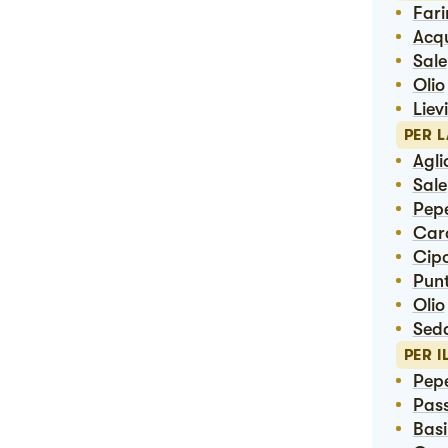
Far
Ac
Sale
Olio
Lie
PER 
Agli
Sale
Pep
Ca
Cip
Pun
Olio
Sed
PER 
Pep
Pas
Bas