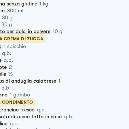
ina senza glutine
1
kg
qua
800
ml
30
g
30
g
vito per dolci in polvere
10
g
LA CREMA DI ZUCCA
o
1
spicchio
q.b.
e
q.b.
rote
2
½
olle
ta di anduglia calabrese
1
q.b.
ano
1
gambo
IL CONDIMENTO
eroncino fresco
q.b.
sata di zucca fatta in casa
q.b.
ilico
q.b.