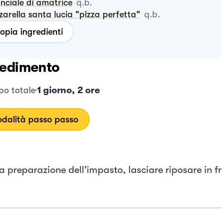
anciale di amatrice
q.b.
zzarella santa lucia "pizza perfetta"
q.b.
opia ingredienti
edimento
1 giorno, 2 ore
o totale
dalità passo passo
a preparazione dell'impasto, lasciare riposare in fr
.