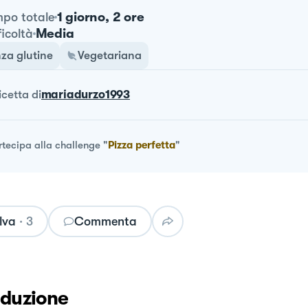
1 giorno, 2 ore
po totale
Media
ficoltà
za glutine
Vegetariana
ricetta
di
mariadurzo1993
rtecipa alla challenge
"
Pizza perfetta
"
lva
·
3
Commenta
oduzione