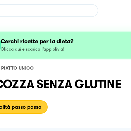
Cerchi ricette per la dieta?
Clicca qui e scarica l’app olivia!
PIATTO UNICO
OZZA SENZA GLUTINE
lità passo passo