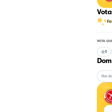
Vota
Fa
VOTA QU
1
Doma