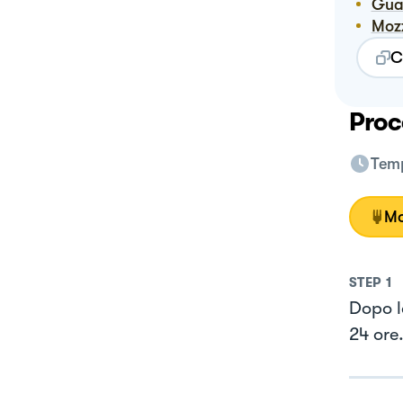
Gu
Mo
C
Proc
Temp
Mo
STEP
1
Dopo l
24 ore