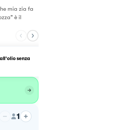
che mia zia fa
zza" è il
all'olio senza
Brownie vegan senza
glutine e senza cottura
1