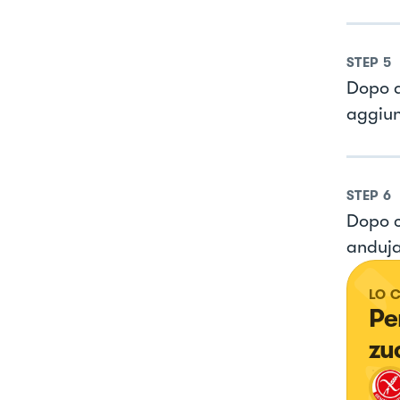
STEP
5
Dopo a
aggiun
STEP
6
Dopo c
anduja
LO 
Pe
zu