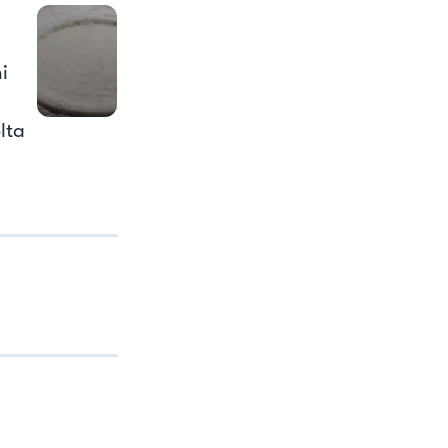
i
lta