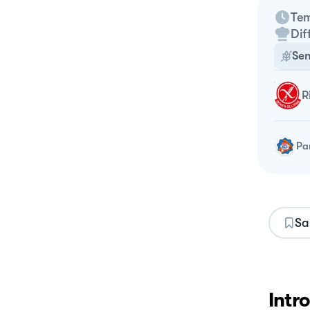
Tem
Dif
Sen
Pa
Sa
Intr