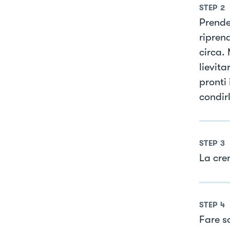
STEP
2
Prende
ripren
circa. 
lievit
pronti 
condir
STEP
3
La cre
STEP
4
Fare so