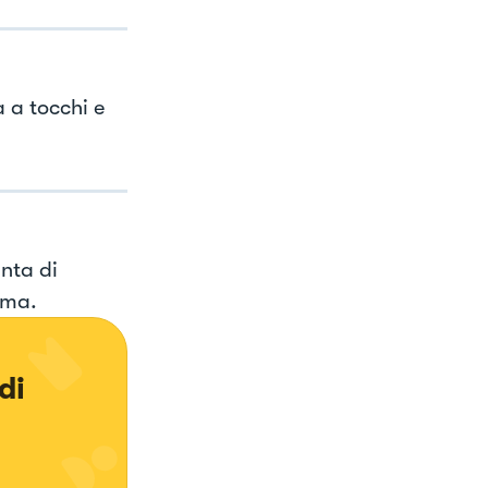
 a tocchi e
nta di
ema.
di 