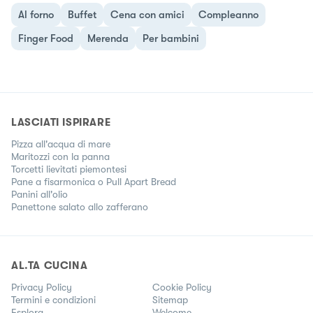
Al forno
Buffet
Cena con amici
Compleanno
Finger Food
Merenda
Per bambini
LASCIATI ISPIRARE
Pizza all'acqua di mare
Maritozzi con la panna
Torcetti lievitati piemontesi
Pane a fisarmonica o Pull Apart Bread
Panini all'olio
Panettone salato allo zafferano
AL.TA CUCINA
Privacy Policy
Cookie Policy
Termini e condizioni
Sitemap
Esplora
Welcome