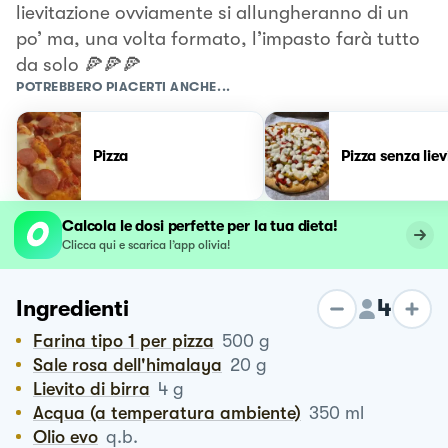
lievitazione ovviamente si allungheranno di un
po’ ma, una volta formato, l’impasto farà tutto
da solo 🍕🍕🍕
POTREBBERO PIACERTI ANCHE...
Pizza
Pizza senza liev
Calcola le dosi perfette per la tua dieta!
Clicca qui e scarica l’app olivia!
4
Ingredienti
Farina tipo 1 per pizza
500
g
Sale rosa dell'himalaya
20
g
Lievito di birra
4
g
Acqua (a temperatura ambiente)
350
ml
Olio evo
q.b.