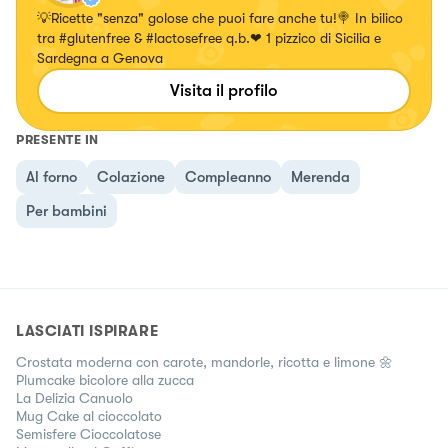
💡Ricette "senza" golose che puoi fare anche tu!🍭 In bilico
tra #glutenfree & #lactosefree q.b.❤ 1 pizzico di Sicilia e
Sardegna a Genova
Visita il profilo
PRESENTE IN
Al forno
Colazione
Compleanno
Merenda
Per bambini
LASCIATI ISPIRARE
Crostata moderna con carote, mandorle, ricotta e limone 🌼
Plumcake bicolore alla zucca
La Delizia Canuolo
Mug Cake al cioccolato
Semisfere Cioccolatose