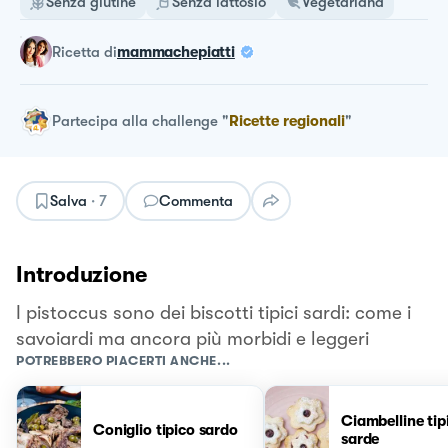
Senza glutine
Senza lattosio
Vegetariana
ricetta
di
mammachepiatti
Partecipa alla challenge
"
Ricette regionali
"
Salva
·
7
Commenta
Introduzione
I pistoccus sono dei biscotti tipici sardi: come i
savoiardi ma ancora più morbidi e leggeri
POTREBBERO PIACERTI ANCHE...
Ciambelline tip
Coniglio tipico sardo
sarde