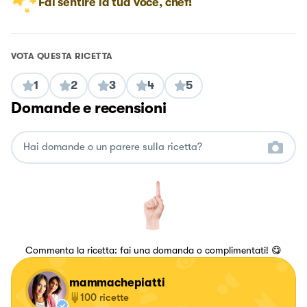
Fai sentire la tua voce, chef!
VOTA QUESTA RICETTA
1
2
3
4
5
Domande e recensioni
Commenta la ricetta: fai una domanda o complimentati! 😋
mammachepiatti
100
ricette