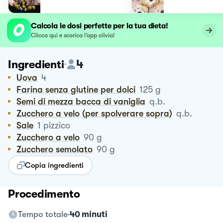
Calcola le dosi perfette per la tua dieta!
Clicca qui e scarica l’app olivia!
4
Ingredienti
Uova
4
Farina senza glutine per dolci
125
g
Semi di mezza bacca di vaniglia
q.b.
Zucchero a velo (per spolverare sopra)
q.b.
Sale
1
pizzico
Zucchero a velo
90
g
Zucchero semolato
90
g
Copia ingredienti
Procedimento
Tempo totale
40 minuti