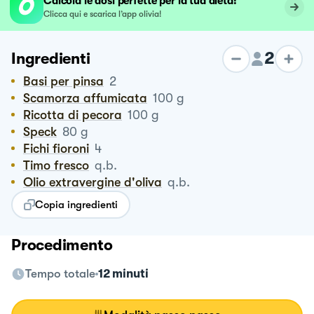
Calcola le dosi perfette per la tua dieta!
Clicca qui e scarica l’app olivia!
2
Ingredienti
Basi per pinsa
2
Scamorza affumicata
100
g
Ricotta di pecora
100
g
Speck
80
g
Fichi fioroni
4
Timo fresco
q.b.
Olio extravergine d'oliva
q.b.
Copia ingredienti
Procedimento
Tempo totale
12 minuti