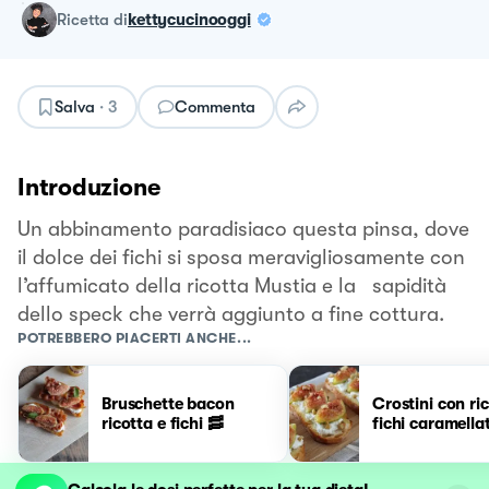
ricetta
di
kettycucinooggi
Salva
·
3
Commenta
Introduzione
Un abbinamento paradisiaco questa pinsa, dove
il dolce dei fichi si sposa meravigliosamente con
l’affumicato della ricotta Mustia e la sapidità
dello speck che verrà aggiunto a fine cottura.
POTREBBERO PIACERTI ANCHE...
Bruschette bacon
Crostini con ri
ricotta e fichi 🥓
fichi caramellat