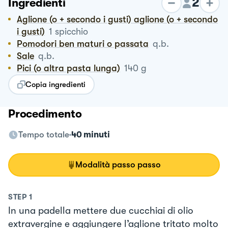
2
Ingredienti
Aglione (o + secondo i gusti) aglione (o + secondo
i gusti)
1
spicchio
Pomodori ben maturi o passata
q.b.
Sale
q.b.
Pici (o altra pasta lunga)
140
g
Copia ingredienti
Procedimento
Tempo totale
40 minuti
Modalità passo passo
STEP
1
In una padella mettere due cucchiai di olio
extravergine e aggiungere l’aglione tritato molto