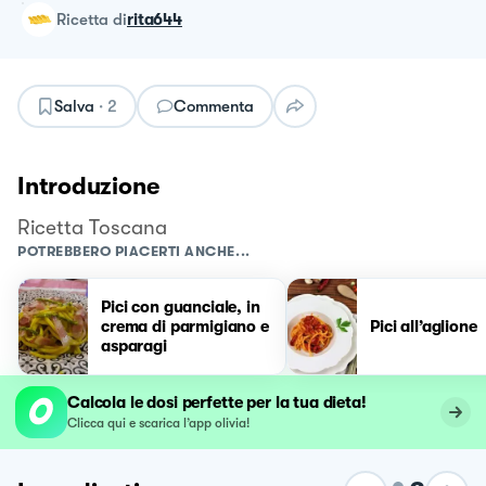
ricetta
di
rita644
Salva
·
2
Commenta
Introduzione
Ricetta Toscana
POTREBBERO PIACERTI ANCHE...
Pici con guanciale, in
crema di parmigiano e
Pici all’aglione
asparagi
Calcola le dosi perfette per la tua dieta!
Clicca qui e scarica l’app olivia!