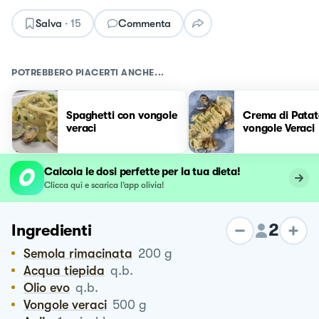
Salva
·
15
Commenta
POTREBBERO PIACERTI ANCHE...
Spaghetti con vongole
Crema di Patat
veraci
vongole Veraci
Calcola le dosi perfette per la tua dieta!
Clicca qui e scarica l’app olivia!
2
Ingredienti
Semola rimacinata
200
g
Acqua tiepida
q.b.
Olio evo
q.b.
Vongole veraci
500
g