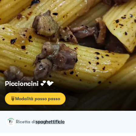
Piccioncini 💕🐦
Modalità passo passo
ricetta
di
spaghettificio