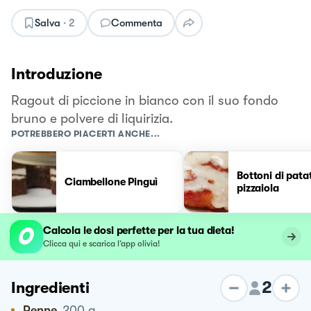
Salva
·
2
Commenta
Introduzione
Ragout di piccione in bianco con il suo fondo
bruno e polvere di liquirizia.
POTREBBERO PIACERTI ANCHE...
Bottoni di patat
Ciambellone Pinguì
pizzaiola
Calcola le dosi perfette per la tua dieta!
Clicca qui e scarica l’app olivia!
2
Ingredienti
Penne
200
g