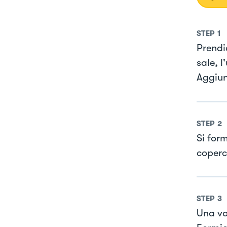
STEP
1
Prendia
sale, l
Aggiun
STEP
2
Si for
coperc
STEP
3
Una vo