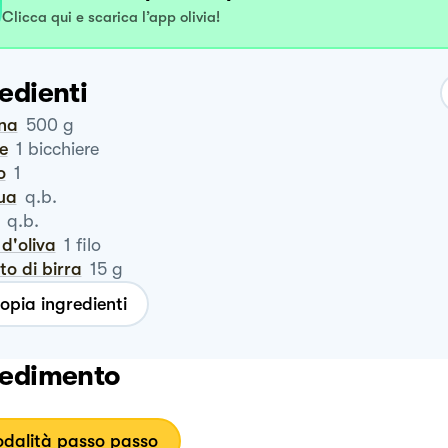
Clicca qui e scarica l’app olivia!
edienti
ina
500
g
te
1
bicchiere
o
1
qua
q.b.
q.b.
o d'oliva
1
filo
vito di birra
15
g
opia ingredienti
edimento
dalità passo passo