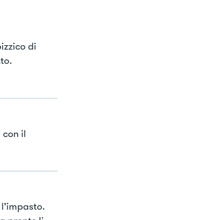
izzico di
to.
con il
 l'impasto.