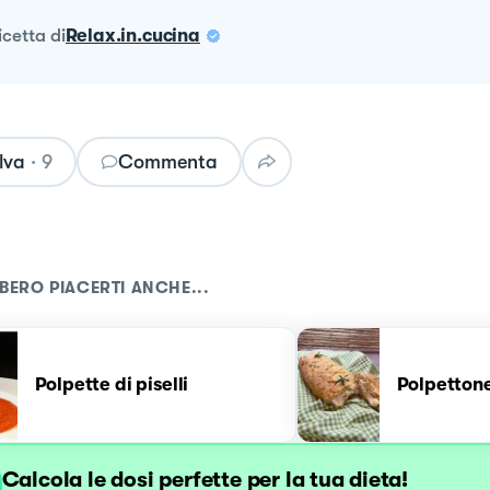
ricetta
di
Relax.in.cucina
lva
·
9
Commenta
BERO PIACERTI ANCHE...
Polpette di piselli
Polpettone
Calcola le dosi perfette per la tua dieta!