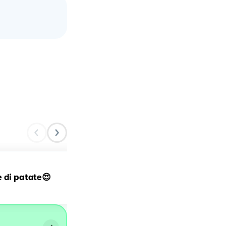
 di patate😍
'A purpetta fritta