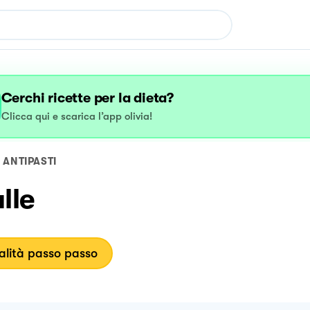
Cerchi ricette per la dieta?
Clicca qui e scarica l’app olivia!
ANTIPASTI
lle
lità passo passo