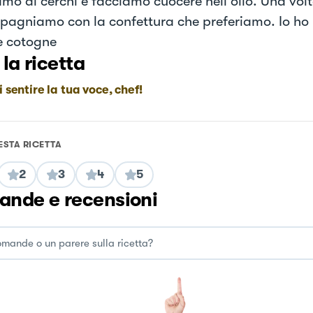
mo di cerchi e facciamo cuocere nell'olio. Una volt
agniamo con la confettura che preferiamo. Io ho 
e cotogne
 la ricetta
i sentire la tua voce, chef!
ESTA RICETTA
2
3
4
5
nde e recensioni