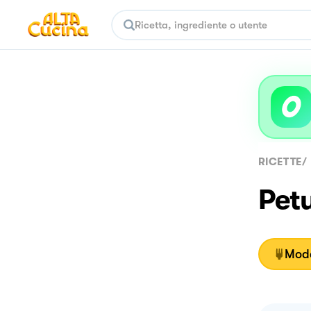
RICETTE
/
Petu
Moda