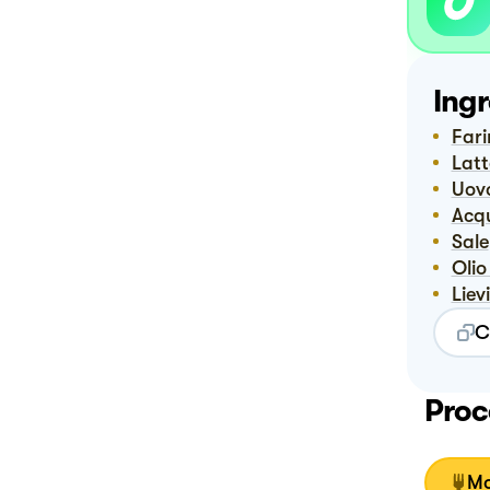
Ingr
Far
Lat
Uov
Ac
Sale
Oli
Lie
C
Proc
Mo