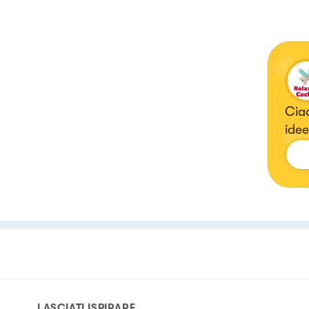
Ciao
idee
LASCIATI ISPIRARE