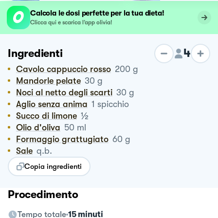
Calcola le dosi perfette per la tua dieta!
Clicca qui e scarica l’app olivia!
4
Ingredienti
Cavolo cappuccio rosso
200
g
Mandorle pelate
30
g
Noci al netto degli scarti
30
g
Aglio senza anima
1
spicchio
½
Succo di limone
Olio d'oliva
50
ml
Formaggio grattugiato
60
g
Sale
q.b.
Copia ingredienti
Procedimento
Tempo totale
15 minuti