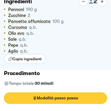
2
Ingredienti
Pennoni
190
g
Zucchine
2
Pancetta affumicata
100
g
Curcuma
q.b.
Olio evo
q.b.
Sale
q.b.
Pepe
q.b.
Aglio
q.b.
Copia ingredienti
Procedimento
Tempo totale
30 minuti
Modalità passo passo