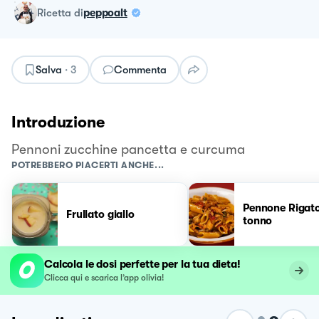
ricetta
di
peppoalt
Salva
·
3
Commenta
Introduzione
Pennoni zucchine pancetta e curcuma
POTREBBERO PIACERTI ANCHE...
Pennone Rigat
Frullato giallo
tonno
Calcola le dosi perfette per la tua dieta!
Clicca qui e scarica l’app olivia!