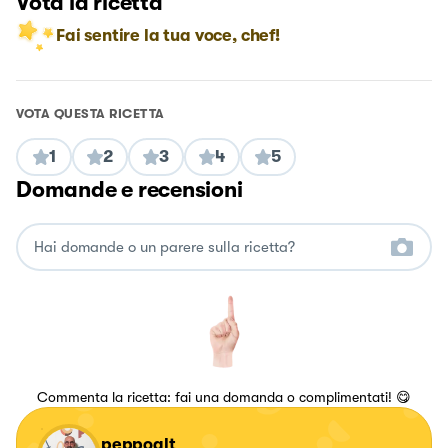
Vota la ricetta
Fai sentire la tua voce, chef!
VOTA QUESTA RICETTA
1
2
3
4
5
Domande e recensioni
Commenta la ricetta: fai una domanda o complimentati! 😋
peppoalt