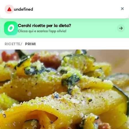
undefined
Cerchi ricette per la dieta?
Clicca qui e scarica l’app olivia!
RICETTE
/
PRIMI