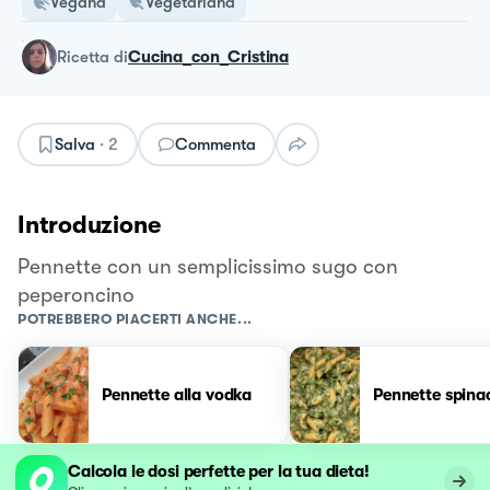
Vegana
Vegetariana
ricetta
di
Cucina_con_Cristina
Salva
·
2
Commenta
Introduzione
Pennette con un semplicissimo sugo con
peperoncino
POTREBBERO PIACERTI ANCHE...
Pennette alla vodka
Pennette spina
Calcola le dosi perfette per la tua dieta!