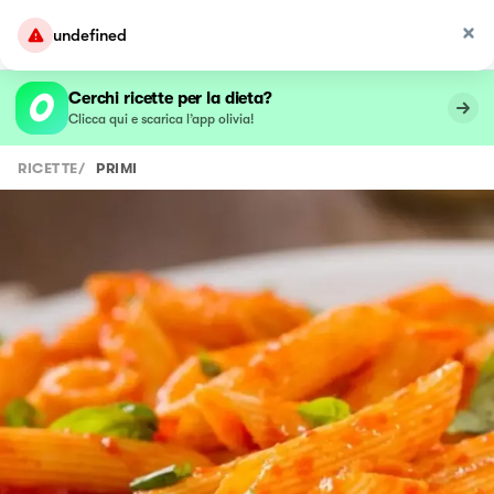
undefined
Cerchi ricette per la dieta?
Clicca qui e scarica l’app olivia!
RICETTE
/
PRIMI