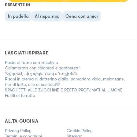
PRESENTE IN
In padella
Al risparmio
Cena con amici
LASCIATI ISPIRARE
Pasta al forno con zucchine
Calamarata con calamari e gamberetti
🍠ɠŋơƈƈɧı ɖı ℘ąɬąɬɛ ۷ıơƖą ɛ ۷ơŋɠơƖɛ🍠
Risoni in crema di datterino giallo, pomodoro viola, melanzane,
fior di latte, olio al basilico!💛
SPAGHETTI ALLE ZUCCHINE E PESTO PROFUMATI AL LIMONE
Fusilli al ferretto
AL.TA CUCINA
Privacy Policy
Cookie Policy
Termini e condizioni
Sitemap