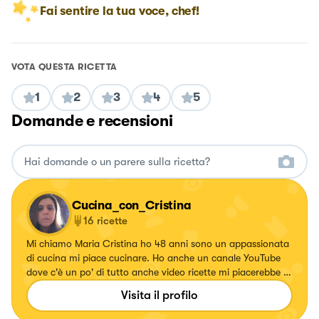
Fai sentire la tua voce, chef!
VOTA QUESTA RICETTA
1
2
3
4
5
Domande e recensioni
Cucina_con_Cristina
16
ricette
Mi chiamo Maria Cristina ho 48 anni sono un appassionata
di cucina mi piace cucinare. Ho anche un canale YouTube
dove c'è un po' di tutto anche video ricette mi piacerebbe se
mi seguite anche lì sempre senza obbligo ovviamente se
Visita il profilo
avete piacere di farlo
https://youtube.com/@mariacristinagroppo8604