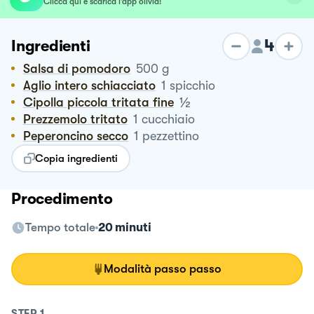
Clicca qui e scarica l’app olivia!
4
Ingredienti
Salsa di pomodoro
500
g
Aglio intero schiacciato
1
spicchio
½
Cipolla piccola tritata fine
Prezzemolo tritato
1
cucchiaio
Peperoncino secco
1
pezzettino
Copia ingredienti
Procedimento
Tempo totale
20 minuti
Modalità passo passo
STEP
1