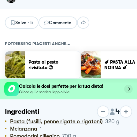
Salva
·
5
Commenta
POTREBBERO PIACERTI ANCHE...
Pasta al pesto
🍆 PASTA ALLA
rivisitata 😉
NORMA 🍆
Calcola le dosi perfette per la tua dieta!
Clicca qui e scarica l’app olivia!
4
Ingredienti
Pasta (fusilli, penne rigate o rigatoni)
320
g
Melanzana
1
Pomodorini ciliegino
700
g