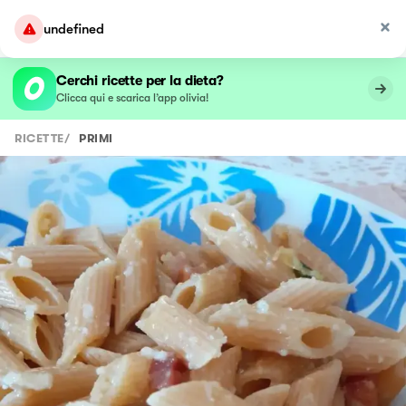
undefined
Cerchi ricette per la dieta?
Clicca qui e scarica l’app olivia!
RICETTE
/
PRIMI