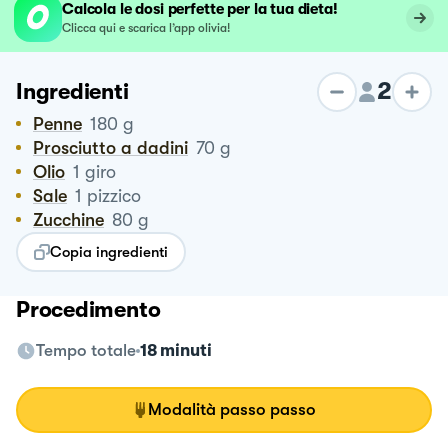
Calcola le dosi perfette per la tua dieta!
Clicca qui e scarica l’app olivia!
2
Ingredienti
Penne
180
g
Prosciutto a dadini
70
g
Olio
1
giro
Sale
1
pizzico
Zucchine
80
g
Copia ingredienti
Procedimento
Tempo totale
18 minuti
Modalità passo passo